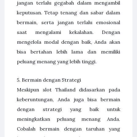
jangan terlalu gegabah dalam mengambil
keputusan. Tetap tenang dan sabar dalam
bermain, serta jangan terlalu emosional
saat mengalami kekalahan. Dengan
mengelola modal dengan baik, Anda akan
bisa bertahan lebih lama dan memiliki
peluang menang yang lebih tinggi.
5. Bermain dengan Strategi
Meskipun slot Thailand didasarkan pada
keberuntungan, Anda juga bisa bermain
dengan strategi yang baik untuk
meningkatkan peluang menang Anda.
Cobalah bermain dengan taruhan yang