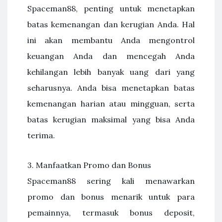
Spaceman88, penting untuk menetapkan
batas kemenangan dan kerugian Anda. Hal
ini akan membantu Anda mengontrol
keuangan Anda dan mencegah Anda
kehilangan lebih banyak uang dari yang
seharusnya. Anda bisa menetapkan batas
kemenangan harian atau mingguan, serta
batas kerugian maksimal yang bisa Anda
terima.
3. Manfaatkan Promo dan Bonus
Spaceman88 sering kali menawarkan
promo dan bonus menarik untuk para
pemainnya, termasuk bonus deposit,