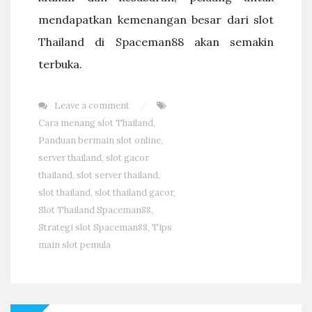
mendapatkan kemenangan besar dari slot
Thailand di Spaceman88 akan semakin
terbuka.
Leave a comment
Cara menang slot Thailand
,
Panduan bermain slot online
,
server thailand
,
slot gacor
thailand
,
slot server thailand
,
slot thailand
,
slot thailand gacor
,
Slot Thailand Spaceman88
,
Strategi slot Spaceman88
,
Tips
main slot pemula