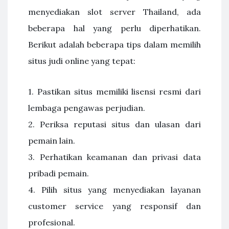
menyediakan slot server Thailand, ada
beberapa hal yang perlu diperhatikan.
Berikut adalah beberapa tips dalam memilih
situs judi online yang tepat:
1. Pastikan situs memiliki lisensi resmi dari
lembaga pengawas perjudian.
2. Periksa reputasi situs dan ulasan dari
pemain lain.
3. Perhatikan keamanan dan privasi data
pribadi pemain.
4. Pilih situs yang menyediakan layanan
customer service yang responsif dan
profesional.