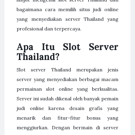
bagaimana cara memilih situs judi online
yang menyediakan server Thailand yang
profesional dan terpercaya.
Apa Itu Slot Server
Thailand?
Slot server Thailand merupakan jenis
server yang menyediakan berbagai macam
permainan slot online yang berkualitas.
Server ini sudah dikenal oleh banyak pemain
judi online karena desain grafis yang
menarik dan fitur-fitur bonus yang
menggiurkan. Dengan bermain di server