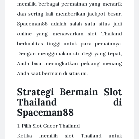
memiliki berbagai permainan yang menarik
dan sering kali memberikan jackpot besar.
Spaceman88 adalah salah satu situs judi
online yang menawarkan slot Thailand
berkualitas tinggi untuk para pemainnya.
Dengan menggunakan strategi yang tepat,
Anda bisa meningkatkan peluang menang
Anda saat bermain di situs ini.
Strategi Bermain Slot
Thailand di
Spaceman88
1. Pilih Slot Gacor Thailand
Ketika memilih slot Thailand untuk