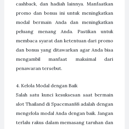
cashback, dan hadiah lainnya. Manfaatkan
promo dan bonus ini untuk meningkatkan
modal bermain Anda dan meningkatkan
peluang menang Anda. Pastikan untuk
membaca syarat dan ketentuan dari promo
dan bonus yang ditawarkan agar Anda bisa
mengambil manfaat maksimal dari
penawaran tersebut.
4. Kelola Modal dengan Baik
Salah satu kunci kesuksesan saat bermain
slot Thailand di Spaceman88 adalah dengan
mengelola modal Anda dengan baik. Jangan
terlalu rakus dalam memasang taruhan dan