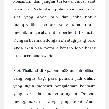
konsisten dan jangan terbawa emosi saat
bermain. Perhatikan pola permainan dari
slot yang Anda pilih dan coba untuk
memprediksi momen yang tepat untuk
menaikkan taruhan atau berhenti bermain.
Dengan bermain dengan strategi yang baik,
Anda akan bisa memiliki kontrol lebih besar
atas permainan Anda.
Slot Thailand di Spaceman88 adalah pilihan
yang bagus bagi para pemain judi online
yang ingin mencari pengalaman bermain
yang seru dan menguntungkan. Dengan
menggunakan strategi yang tepat, Anda