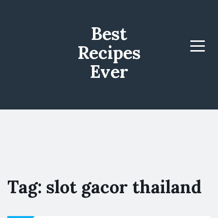
Best
Recipes
Menu
Ever
Tag:
slot gacor thailand