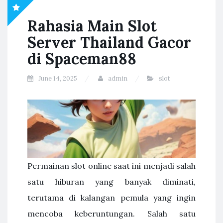
Rahasia Main Slot
Server Thailand Gacor
di Spaceman88
June 14, 2025
admin
slot
Permainan slot online saat ini menjadi salah
satu hiburan yang banyak diminati,
terutama di kalangan pemula yang ingin
mencoba keberuntungan. Salah satu