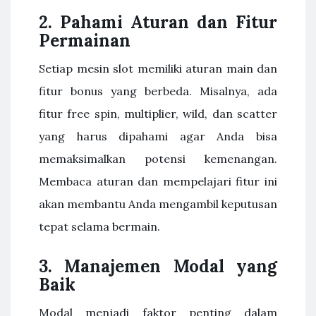
2. Pahami Aturan dan Fitur
Permainan
Setiap mesin slot memiliki aturan main dan
fitur bonus yang berbeda. Misalnya, ada
fitur free spin, multiplier, wild, dan scatter
yang harus dipahami agar Anda bisa
memaksimalkan potensi kemenangan.
Membaca aturan dan mempelajari fitur ini
akan membantu Anda mengambil keputusan
tepat selama bermain.
3. Manajemen Modal yang
Baik
Modal menjadi faktor penting dalam