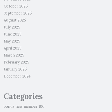
October 2025
September 2025
August 2025
July 2025
June 2025
May 2025
April 2025
March 2025
February 2025
January 2025
December 2024
Categories
bonus new member 100