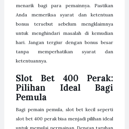
menarik bagi para pemainnya. Pastikan
Anda memeriksa syarat dan ketentuan
bonus tersebut sebelum mengklaimnya
untuk menghindari masalah di kemudian
hari. Jangan tergiur dengan bonus besar
tanpa memperhatikan syarat dan
ketentuannya.
Slot Bet 400 Perak:
Pilihan Ideal Bagi
Pemula
Bagi pemain pemula, slot bet kecil seperti
slot bet 400 perak bisa menjadi pilihan ideal
untuk memulai permainan. Dengan taruhan