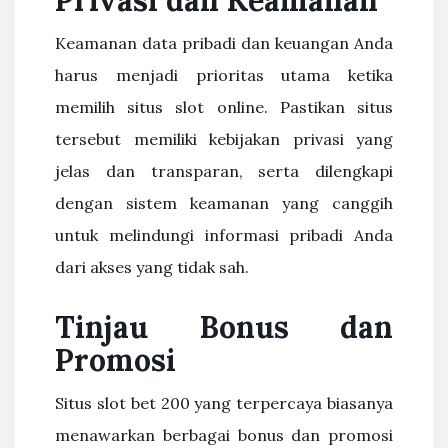
Privasi dan Keamanan
Keamanan data pribadi dan keuangan Anda
harus menjadi prioritas utama ketika
memilih situs slot online. Pastikan situs
tersebut memiliki kebijakan privasi yang
jelas dan transparan, serta dilengkapi
dengan sistem keamanan yang canggih
untuk melindungi informasi pribadi Anda
dari akses yang tidak sah.
Tinjau Bonus dan
Promosi
Situs slot bet 200 yang terpercaya biasanya
menawarkan berbagai bonus dan promosi