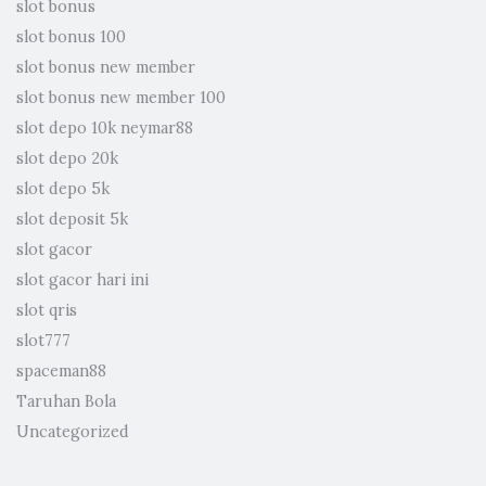
slot bonus
slot bonus 100
slot bonus new member
slot bonus new member 100
slot depo 10k neymar88
slot depo 20k
slot depo 5k
slot deposit 5k
slot gacor
slot gacor hari ini
slot qris
slot777
spaceman88
Taruhan Bola
Uncategorized