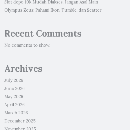
Slot depo 10k Mudah Diakses, Jangan Asal Main
Olympus Zeus: Pahami Ikon, Tumble, dan Scatter
Recent Comments
No comments to show.
Archives
July 2026
June 2026
May 2026
April 2026
March 2026
December 2025
November 2025