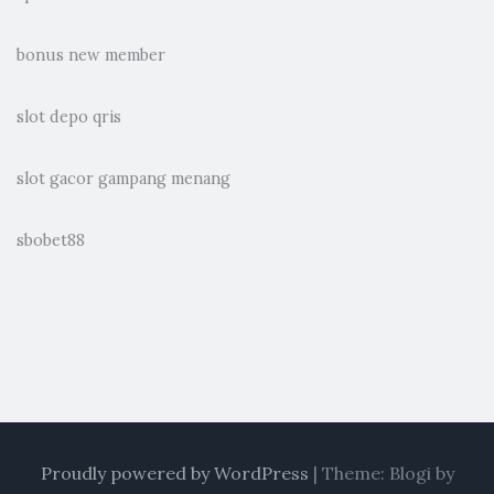
bonus new member
slot depo qris
slot gacor gampang menang
sbobet88
Proudly powered by WordPress
|
Theme: Blogi by