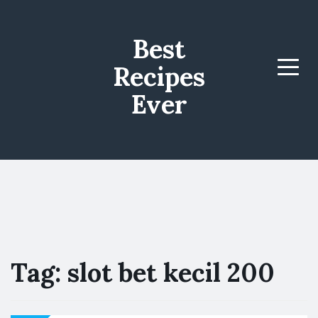
Best
Recipes
Menu
Ever
Tag:
slot bet kecil 200