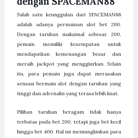
dengan SPACEMAN88
Salah satu keunggulan dari SPACEMAN88
adalah adanya permainan slot bet 200.
Dengan taruhan maksimal sebesar 200,
pemain memiliki kesempatan untuk
mendapatkan kemenangan besar dan
meraih jackpot yang menggiurkan. Selain
itu, para pemain juga dapat merasakan
sensasi bermain slot dengan taruhan yang
tinggi dan adrenalin yang terasa lebih kuat.
Pilihan taruhan beragam tidak hanya
terbatas pada bet 200, tetapi juga bet kecil
hingga bet 400. Hal ini memungkinkan para