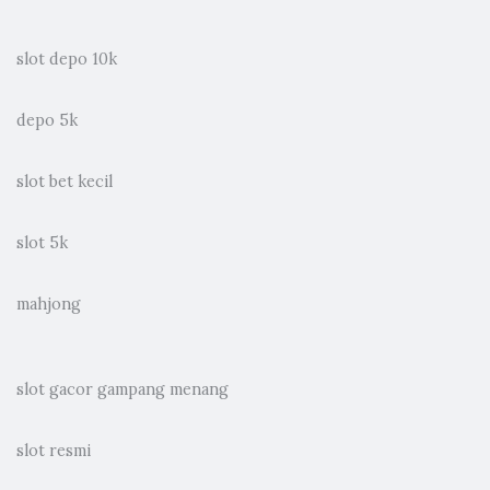
slot depo 10k
depo 5k
slot bet kecil
slot 5k
mahjong
slot gacor gampang menang
slot resmi