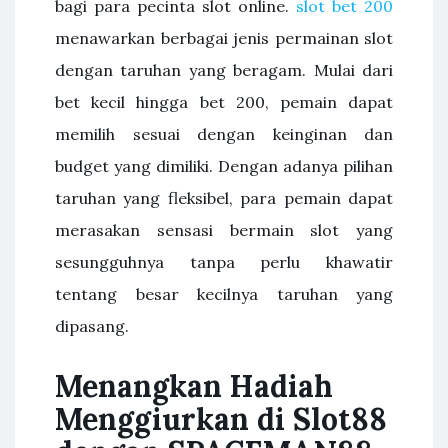
bagi para pecinta slot online.
slot bet 200
menawarkan berbagai jenis permainan slot
dengan taruhan yang beragam. Mulai dari
bet kecil hingga bet 200, pemain dapat
memilih sesuai dengan keinginan dan
budget yang dimiliki. Dengan adanya pilihan
taruhan yang fleksibel, para pemain dapat
merasakan sensasi bermain slot yang
sesungguhnya tanpa perlu khawatir
tentang besar kecilnya taruhan yang
dipasang.
Menangkan Hadiah
Menggiurkan di Slot88