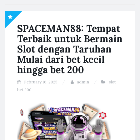
SPACEMAN88: Tempat
Terbaik untuk Bermain
Slot dengan Taruhan
Mulai dari bet kecil
hingga bet 200
February 16, 2025
admin
slot
bet 200