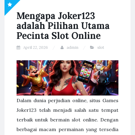
Mengapa Joker123
adalah Pilihan Utama
Pecinta Slot Online
April 22, 2026
admin
slot
Dalam dunia perjudian online, situs Games
Joker123 telah menjadi salah satu tempat
terbaik untuk bermain slot online. Dengan
berbagai macam permainan yang tersedia