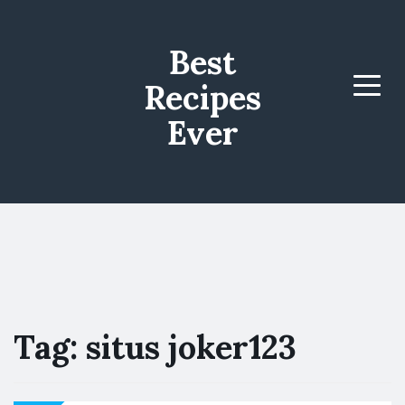
Best
Recipes
Menu
Ever
Tag:
situs joker123