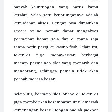
banyak keuntungan yang harus kamu
ketahui. Salah satu keuntungannya adalah
kemudahan akses. Dengan bisa dimainkan
secara online, pemain dapat mengakses
permainan kapan saja dan di mana saja
tanpa perlu pergi ke kasino fisik. Selain itu,
Joker123 juga menawarkan berbagai
macam permainan slot yang menarik dan
menantang, sehingga pemain tidak akan
pernah merasa bosan.
Selain itu, bermain slot online di Joker123
juga memberikan kesempatan untuk meraih
kemenangan besar. Dengan hadiah jackpot