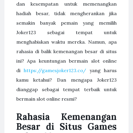
dan kesempatan untuk memenangkan
hadiah besar, tidak mengherankan jika
semakin banyak pemain yang memilih
Joker123 sebagai tempat untuk
menghabiskan waktu mereka. Namun, apa
rahasia di balik kemenangan besar di situs
ini? Apa keuntungan bermain slot online
di
https://gamesjoker123.co/
yang harus
kamu ketahui? Dan mengapa Joker123
dianggap sebagai tempat terbaik untuk
bermain slot online resmi?
Rahasia Kemenangan
Besar di Situs Games