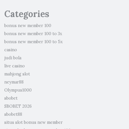
Categories
bonus new member 100
bonus new member 100 to 3x
bonus new member 100 to 5x
casino
judi bola
live casino
mahjong slot
neymar88
Olympus1000
sbobet
SBOBET 2026
sbobet88
situs slot bonus new member