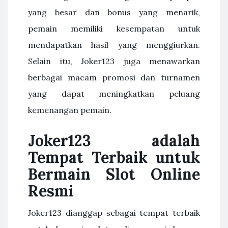
yang besar dan bonus yang menarik,
pemain memiliki kesempatan untuk
mendapatkan hasil yang menggiurkan.
Selain itu, Joker123 juga menawarkan
berbagai macam promosi dan turnamen
yang dapat meningkatkan peluang
kemenangan pemain.
Joker123 adalah
Tempat Terbaik untuk
Bermain Slot Online
Resmi
Joker123 dianggap sebagai tempat terbaik