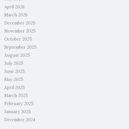
April 2026
March 2026
December 2025
November 2025
October 2025
September 2025
August 2025
July 2025
June 2025
May 2025
April 2025
March 2025
February 2025
January 2025
December 2024