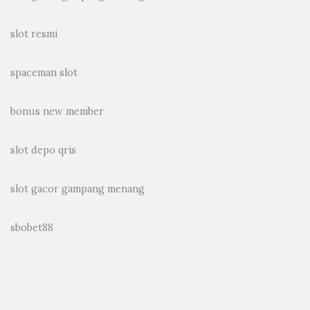
slot resmi
spaceman slot
bonus new member
slot depo qris
slot gacor gampang menang
sbobet88