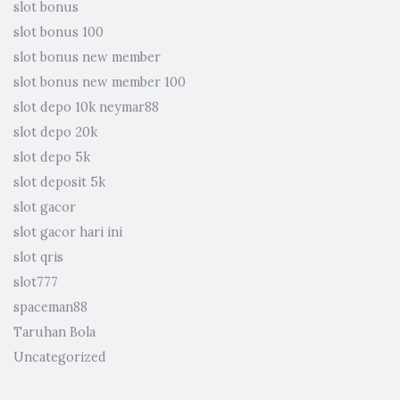
slot bonus
slot bonus 100
slot bonus new member
slot bonus new member 100
slot depo 10k neymar88
slot depo 20k
slot depo 5k
slot deposit 5k
slot gacor
slot gacor hari ini
slot qris
slot777
spaceman88
Taruhan Bola
Uncategorized