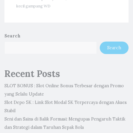
kecil gampang WD
Search
Search
Recent Posts
SLOT BONUS : Slot Online Bonus Terbesar dengan Promo
yang Selalu Update
Slot Depo 5K : Link Slot Modal 5K Terpercaya dengan Akses
Stabil
Seni dan Sains di Balik Formasi: Mengupas Pengaruh Taktik
dan Strategi dalam Taruhan Sepak Bola