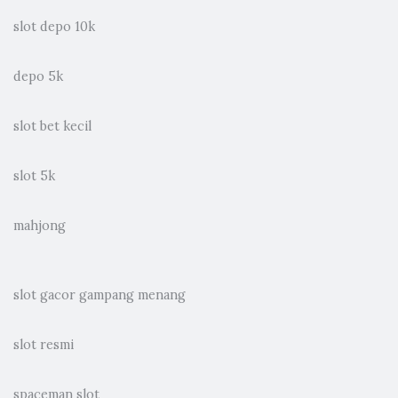
slot depo 10k
depo 5k
slot bet kecil
slot 5k
mahjong
slot gacor gampang menang
slot resmi
spaceman slot