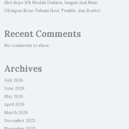
Slot depo 10k Mudah Diakses, Jangan Asal Main
Olympus Zeus: Pahami Ikon, Tumble, dan Scatter
Recent Comments
No comments to show.
Archives
July 2026
June 2026
May 2026
April 2026
March 2026
December 2025
November 2025