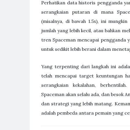
Perhatikan data historis pengganda ya
serangkaian putaran di mana Spac
(misalnya, di bawah 1.5x), ini mungk
jumlah yang lebih kecil, atau bahkan me
tren Spaceman mencapai pengganda ya
untuk sedikit lebih berani dalam menet
Yang terpenting dari langkah ini adal
telah mencapai target keuntungan ha
serangkaian kekalahan, berhentila
Spaceman akan selalu ada, dan besok An
dan strategi yang lebih matang. Kemamp
adalah pembeda antara pemain yang ce