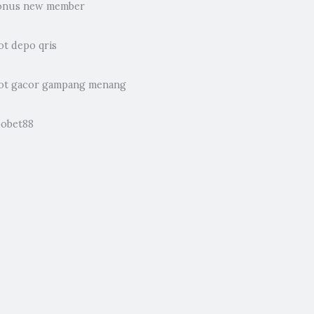
onus new member
ot depo qris
lot gacor gampang menang
bobet88