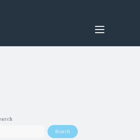
Menu
earch
Search