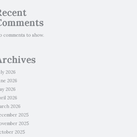
Recent
Comments
o comments to show.
Archives
uly 2026
une 2026
ay 2026
ril 2026
arch 2026
ecember 2025
ovember 2025
ctober 2025