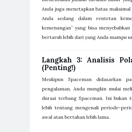
Anda juga menetapkan batas maksimal t
Anda sedang dalam rentetan keme
kemenangan” yang bisa menyebabkan k
bertaruh lebih dari yang Anda mampu un
Langkah 3: Analisis Po
(Penting!)
Meskipun Spaceman didasarkan pa
pengalaman, Anda mungkin mulai meli
durasi terbang Spaceman. Ini bukan t
lebih tentang mengenali periode-per
awal atau bertahan lebih lama.