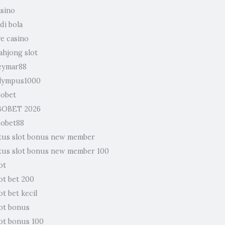
asino
di bola
ve casino
ahjong slot
eymar88
lympus1000
bobet
BOBET 2026
bobet88
itus slot bonus new member
itus slot bonus new member 100
ot
ot bet 200
ot bet kecil
lot bonus
lot bonus 100