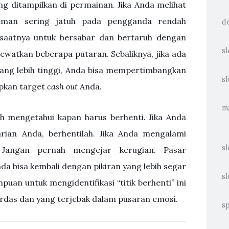
ng ditampilkan di permainan. Jika Anda melihat
eman sering jatuh pada pengganda rendah
d
in saatnya untuk bersabar dan bertaruh dengan
sl
lewatkan beberapa putaran. Sebaliknya, jika ada
ng lebih tinggi, Anda bisa mempertimbangkan
sl
apkan target
cash out
Anda.
m
ah mengetahui kapan harus berhenti. Jika Anda
rian Anda, berhentilah. Jika Anda mengalami
s
h. Jangan pernah mengejar kerugian. Pasar
da bisa kembali dengan pikiran yang lebih segar
sl
uan untuk mengidentifikasi “titik berhenti” ini
rdas dan yang terjebak dalam pusaran emosi.
s