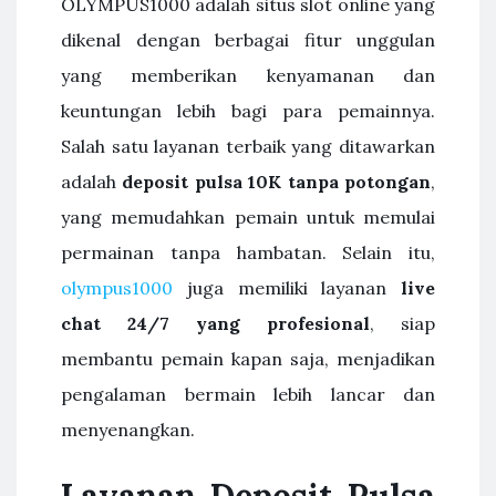
OLYMPUS1000 adalah situs slot online yang
dikenal dengan berbagai fitur unggulan
yang memberikan kenyamanan dan
keuntungan lebih bagi para pemainnya.
Salah satu layanan terbaik yang ditawarkan
adalah
deposit pulsa 10K tanpa potongan
,
yang memudahkan pemain untuk memulai
permainan tanpa hambatan. Selain itu,
olympus1000
juga memiliki layanan
live
chat 24/7 yang profesional
, siap
membantu pemain kapan saja, menjadikan
pengalaman bermain lebih lancar dan
menyenangkan.