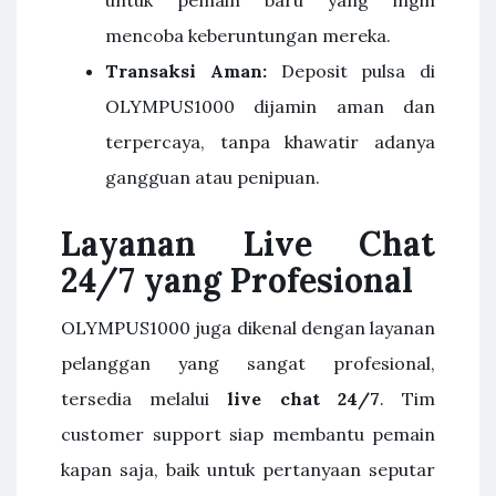
untuk pemain baru yang ingin
mencoba keberuntungan mereka.
Transaksi Aman:
Deposit pulsa di
OLYMPUS1000 dijamin aman dan
terpercaya, tanpa khawatir adanya
gangguan atau penipuan.
Layanan Live Chat
24/7 yang Profesional
OLYMPUS1000 juga dikenal dengan layanan
pelanggan yang sangat profesional,
tersedia melalui
live chat 24/7
. Tim
customer support siap membantu pemain
kapan saja, baik untuk pertanyaan seputar