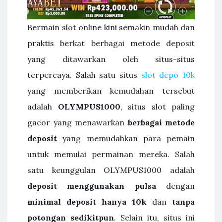
Bermain slot online kini semakin mudah dan
praktis berkat berbagai metode deposit
yang ditawarkan oleh situs-situs
terpercaya. Salah satu situs
slot depo 10k
yang memberikan kemudahan tersebut
adalah
OLYMPUS1000
, situs slot paling
gacor yang menawarkan
berbagai metode
deposit
yang memudahkan para pemain
untuk memulai permainan mereka. Salah
satu keunggulan OLYMPUS1000 adalah
deposit menggunakan pulsa
dengan
minimal deposit hanya 10k
dan
tanpa
potongan sedikitpun
. Selain itu, situs ini