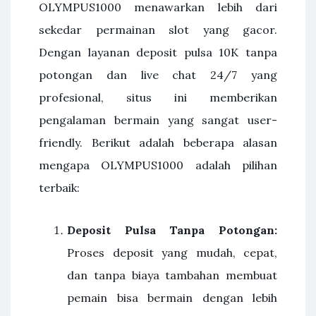
OLYMPUS1000 menawarkan lebih dari
sekedar permainan slot yang gacor.
Dengan layanan deposit pulsa 10K tanpa
potongan dan live chat 24/7 yang
profesional, situs ini memberikan
pengalaman bermain yang sangat user-
friendly. Berikut adalah beberapa alasan
mengapa OLYMPUS1000 adalah pilihan
terbaik:
Deposit Pulsa Tanpa Potongan:
Proses deposit yang mudah, cepat,
dan tanpa biaya tambahan membuat
pemain bisa bermain dengan lebih