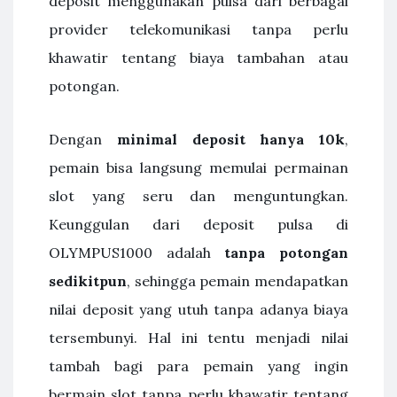
deposit menggunakan pulsa dari berbagai
provider telekomunikasi tanpa perlu
khawatir tentang biaya tambahan atau
potongan.
Dengan
minimal deposit hanya 10k
,
pemain bisa langsung memulai permainan
slot yang seru dan menguntungkan.
Keunggulan dari deposit pulsa di
OLYMPUS1000 adalah
tanpa potongan
sedikitpun
, sehingga pemain mendapatkan
nilai deposit yang utuh tanpa adanya biaya
tersembunyi. Hal ini tentu menjadi nilai
tambah bagi para pemain yang ingin
bermain slot tanpa perlu khawatir tentang