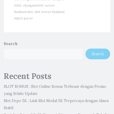
1000
,
olympus1000
,
server
thailand slot
,
slot server thailand
super gacor
Search
Search
Recent Posts
SLOT BONUS : Slot Online Bonus Terbesar dengan Promo
yang Selalu Update
Slot Depo 5K : Link Slot Modal 5K Terpercaya dengan Akses
Stabil