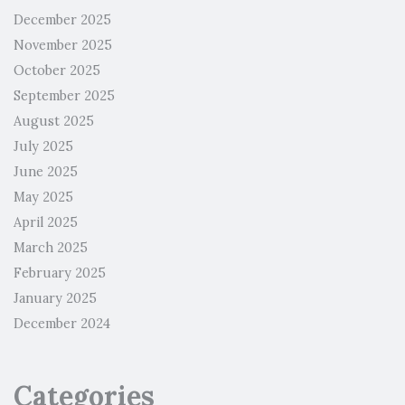
December 2025
November 2025
October 2025
September 2025
August 2025
July 2025
June 2025
May 2025
April 2025
March 2025
February 2025
January 2025
December 2024
Categories