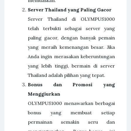
memuaskan.
Server Thailand yang Paling Gacor
Server Thailand di OLYMPUS1000
telah terbukti sebagai server yang
paling gacor, dengan banyak pemain
yang meraih kemenangan besar. Jika
Anda ingin merasakan keberuntungan
yang lebih tinggi, bermain di server
Thailand adalah pilihan yang tepat.
Bonus dan Promosi yang
Menggiurkan
OLYMPUS1000 menawarkan berbagai
bonus yang membuat setiap
permainan semakin seru dan