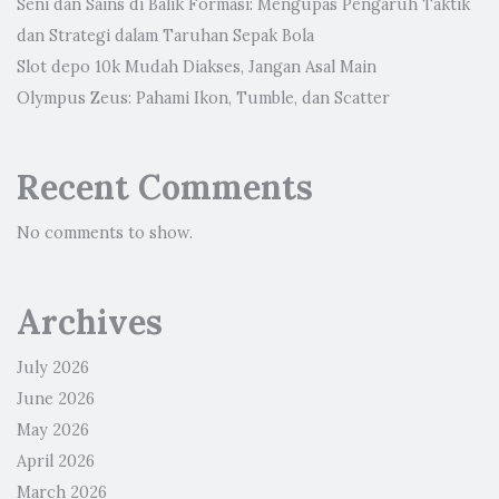
Seni dan Sains di Balik Formasi: Mengupas Pengaruh Taktik
dan Strategi dalam Taruhan Sepak Bola
Slot depo 10k Mudah Diakses, Jangan Asal Main
Olympus Zeus: Pahami Ikon, Tumble, dan Scatter
Recent Comments
No comments to show.
Archives
July 2026
June 2026
May 2026
April 2026
March 2026