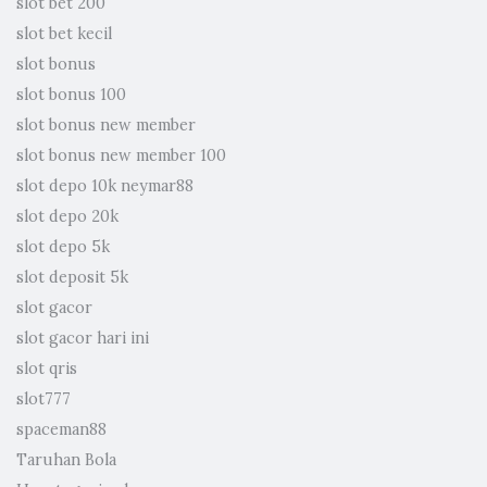
slot bet 200
slot bet kecil
slot bonus
slot bonus 100
slot bonus new member
slot bonus new member 100
slot depo 10k neymar88
slot depo 20k
slot depo 5k
slot deposit 5k
slot gacor
slot gacor hari ini
slot qris
slot777
spaceman88
Taruhan Bola