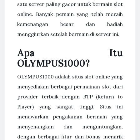
satu server paling gacor untuk bermain slot
online. Banyak pemain yang telah meraih
kemenangan besar dan hadiah
menggiurkan setelah bermain di server ini.
Apa Itu
OLYMPUS1000?
OLYMPUS1000 adalah situs slot online yang
menyediakan berbagai permainan slot dari
provider terbaik dengan RTP (Return to
Player) yang sangat tinggi. Situs ini
menawarkan pengalaman bermain yang
menyenangkan dan menguntungkan,
dengan berbagai fitur dan bonus menarik