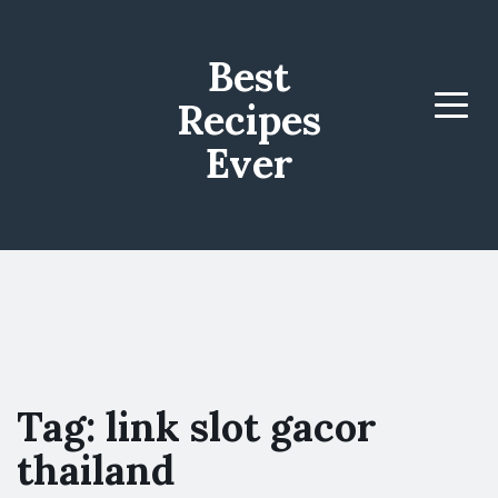
Best
Recipes
Menu
Ever
Tag:
link slot gacor
thailand