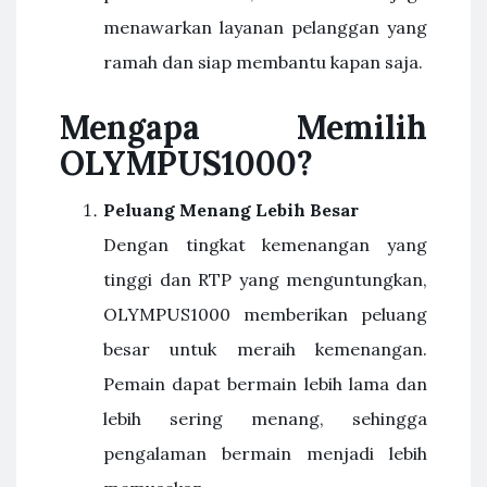
menawarkan layanan pelanggan yang
ramah dan siap membantu kapan saja.
Mengapa Memilih
OLYMPUS1000?
Peluang Menang Lebih Besar
Dengan tingkat kemenangan yang
tinggi dan RTP yang menguntungkan,
OLYMPUS1000 memberikan peluang
besar untuk meraih kemenangan.
Pemain dapat bermain lebih lama dan
lebih sering menang, sehingga
pengalaman bermain menjadi lebih