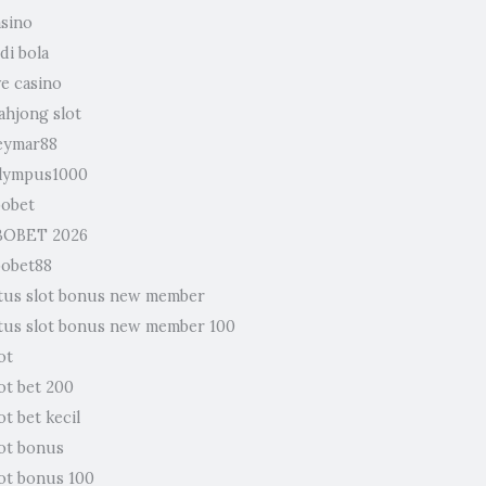
asino
di bola
ve casino
ahjong slot
eymar88
lympus1000
bobet
BOBET 2026
bobet88
itus slot bonus new member
itus slot bonus new member 100
ot
ot bet 200
ot bet kecil
lot bonus
lot bonus 100