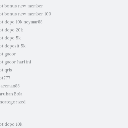
lot bonus new member
lot bonus new member 100
lot depo 10k neymar88
lot depo 20k
lot depo 5k
ot deposit 5k
ot gacor
ot gacor hari ini
ot qris
lot777
paceman88
aruhan Bola
ncategorized
lot depo 10k