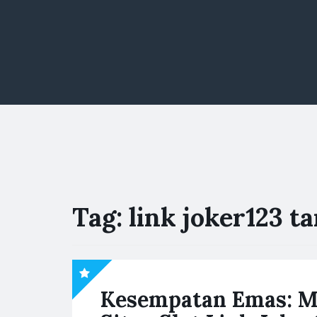
Tag:
link joker123 t
Kesempatan Emas: M