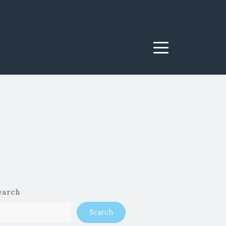
Menu
earch
Search