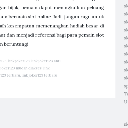
s
ngan bijak, pemain dapat meningkatkan peluang
s
m bermain slot online. Jadi, jangan ragu untuk
s
raih kesempatan memenangkan hadiah besar di
s
aat dan menjadi referensi bagi para pemain slot
s
an beruntung!
sl
sl
er123
,
link joker123
,
link joker123 anti
sl
k joker123 mudah diakses
,
link
sl
r123 terbaru
,
link joker123 terbaru
s
s
T
U
s