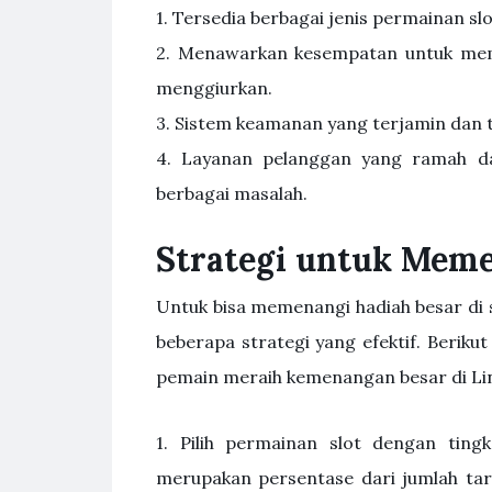
1. Tersedia berbagai jenis permainan s
2. Menawarkan kesempatan untuk mem
menggiurkan.
3. Sistem keamanan yang terjamin dan 
4. Layanan pelanggan yang ramah d
berbagai masalah.
Strategi untuk Meme
Untuk bisa memenangi hadiah besar di s
beberapa strategi yang efektif. Berik
pemain meraih kemenangan besar di Lin
1. Pilih permainan slot dengan ting
merupakan persentase dari jumlah ta