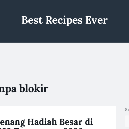
Best Recipes Ever
anpa blokir
S
enang Hadiah Besar di