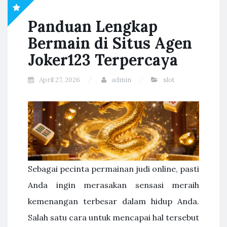
Panduan Lengkap
Bermain di Situs Agen
Joker123 Terpercaya
April 27, 2026
admin
slot
Sebagai pecinta permainan judi online, pasti
Anda ingin merasakan sensasi meraih
kemenangan terbesar dalam hidup Anda.
Salah satu cara untuk mencapai hal tersebut