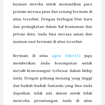
layanan mereka untuk memastikan para
pemain merasa puas dan senang bermain di
situs tersebut. Dengan berbagai fitur baru
dan peningkatan dalam hal keamanan dan
privasi data, Anda bisa merasa aman dan
nyaman saat bermain di situs tersebut.
Bermain di situs
agen Joker123
juga
memberikan Anda kesempatan untuk
meraih kemenangan terbesar dalam hidup
Anda. Dengan peluang menang yang tinggi
dan hadiah-hadiah fantastis yang bisa Anda
dapatkan, tidak ada alasan untuk tidak
mencoba peruntungan Anda di situs