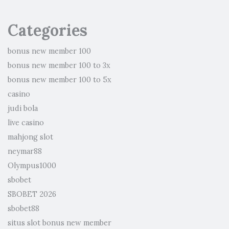
Categories
bonus new member 100
bonus new member 100 to 3x
bonus new member 100 to 5x
casino
judi bola
live casino
mahjong slot
neymar88
Olympus1000
sbobet
SBOBET 2026
sbobet88
situs slot bonus new member