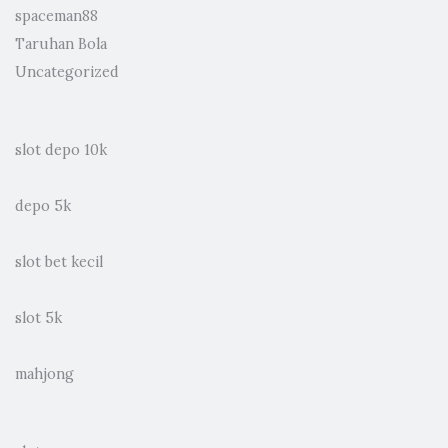
spaceman88
Taruhan Bola
Uncategorized
slot depo 10k
depo 5k
slot bet kecil
slot 5k
mahjong