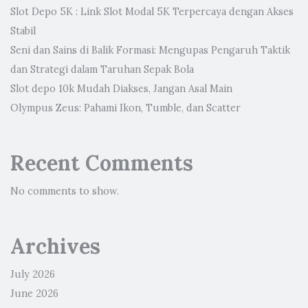
Slot Depo 5K : Link Slot Modal 5K Terpercaya dengan Akses
Stabil
Seni dan Sains di Balik Formasi: Mengupas Pengaruh Taktik
dan Strategi dalam Taruhan Sepak Bola
Slot depo 10k Mudah Diakses, Jangan Asal Main
Olympus Zeus: Pahami Ikon, Tumble, dan Scatter
Recent Comments
No comments to show.
Archives
July 2026
June 2026