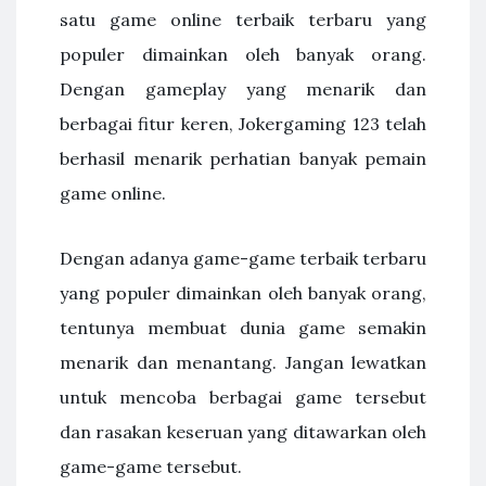
satu game online terbaik terbaru yang
populer dimainkan oleh banyak orang.
Dengan gameplay yang menarik dan
berbagai fitur keren, Jokergaming 123 telah
berhasil menarik perhatian banyak pemain
game online.
Dengan adanya game-game terbaik terbaru
yang populer dimainkan oleh banyak orang,
tentunya membuat dunia game semakin
menarik dan menantang. Jangan lewatkan
untuk mencoba berbagai game tersebut
dan rasakan keseruan yang ditawarkan oleh
game-game tersebut.