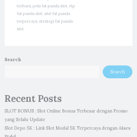
terbaru
,
pola fat panda slot
,
rtp
fat panda slot
,
slot fat panda
terpercaya
,
strategi fat panda
slot
Search
Search
Recent Posts
SLOT BONUS : Slot Online Bonus Terbesar dengan Promo
yang Selalu Update
Slot Depo 5K : Link Slot Modal 5K Terpercaya dengan Akses
Stabil