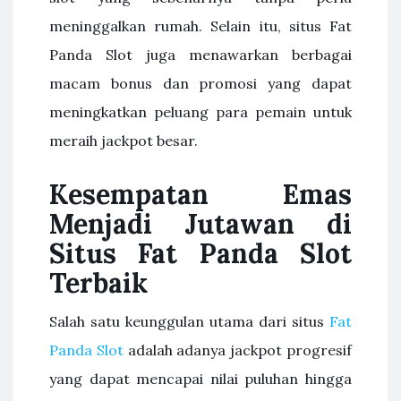
meninggalkan rumah. Selain itu, situs Fat
Panda Slot juga menawarkan berbagai
macam bonus dan promosi yang dapat
meningkatkan peluang para pemain untuk
meraih jackpot besar.
Kesempatan Emas
Menjadi Jutawan di
Situs Fat Panda Slot
Terbaik
Salah satu keunggulan utama dari situs
Fat
Panda Slot
adalah adanya jackpot progresif
yang dapat mencapai nilai puluhan hingga