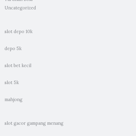
Uncategorized
slot depo 10k
depo 5k
slot bet kecil
slot 5k
mahjong
slot gacor gampang menang