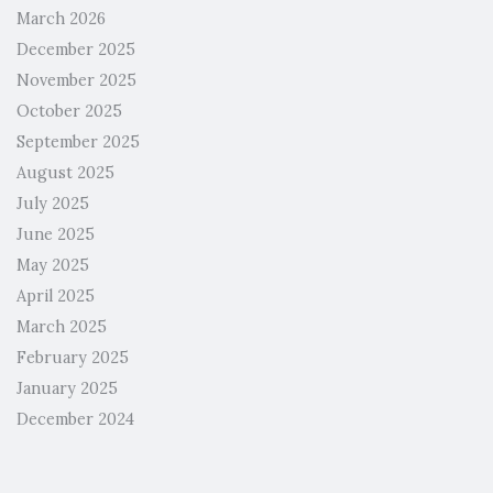
March 2026
December 2025
November 2025
October 2025
September 2025
August 2025
July 2025
June 2025
May 2025
April 2025
March 2025
February 2025
January 2025
December 2024