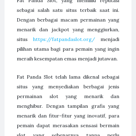
Fat Panda Slot, yang memiliki reputasi
sebagai salah satu situs terbaik saat ini.
Dengan berbagai macam permainan yang
menarik dan jackpot yang menggiurkan,
situs
https://fatpandaslot.org/
menjadi
pilihan utama bagi para pemain yang ingin
meraih kesempatan emas menjadi jutawan.
Fat Panda Slot telah lama dikenal sebagai
situs yang menyediakan berbagai jenis
permainan slot yang menarik dan
menghibur. Dengan tampilan grafis yang
menarik dan fitur-fitur yang inovatif, para
pemain dapat merasakan sensasi bermain
slot yang sebenarnya tanpa perlu