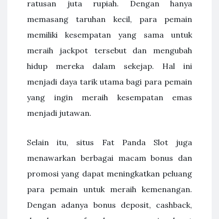
ratusan juta rupiah. Dengan hanya
memasang taruhan kecil, para pemain
memiliki kesempatan yang sama untuk
meraih jackpot tersebut dan mengubah
hidup mereka dalam sekejap. Hal ini
menjadi daya tarik utama bagi para pemain
yang ingin meraih kesempatan emas
menjadi jutawan.
Selain itu, situs Fat Panda Slot juga
menawarkan berbagai macam bonus dan
promosi yang dapat meningkatkan peluang
para pemain untuk meraih kemenangan.
Dengan adanya bonus deposit, cashback,