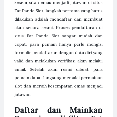
kesempatan emas menjadi jutawan di situs
Fat Panda Slot, langkah pertama yang harus
dilakukan adalah mendaftar dan membuat
akun secara resmi. Proses pendaftaran di
situs Fat Panda Slot sangat mudah dan
cepat, para pemain hanya perlu mengisi
formulir pendaftaran dengan data diri yang
valid dan melakukan verifikasi akun melalui
email. Setelah akun resmi dibuat, para
pemain dapat langsung memulai permainan
slot dan meraih kesempatan emas menjadi
jutawan.
Daftar dan Mainkan