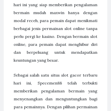
hari ini yang siap memberikan pengalaman
bermain mudah maxwin hanya dengan
modal receh, para pemain dapat menikmati
berbagai jenis permainan slot online tanpa
perlu pergi ke kasino. Dengan bermain slot
online, para pemain dapat menghibur diri
dan berpeluang untuk mendapatkan
keuntungan yang besar.
Sebagai salah satu situs slot gacor terbaru
hari ini, Specemen88 telah terbukti
memberikan pengalaman bermain yang
menyenangkan dan menguntungkan bagi
para pemainnya. Dengan pilihan permainan