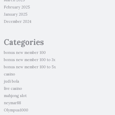
February 2025
January 2025
December 2024
Categories
bonus new member 100
bonus new member 100 to 3x
bonus new member 100 to 5x
casino
judi bola
live casino
mahjong slot
neymar88
Olympus1000