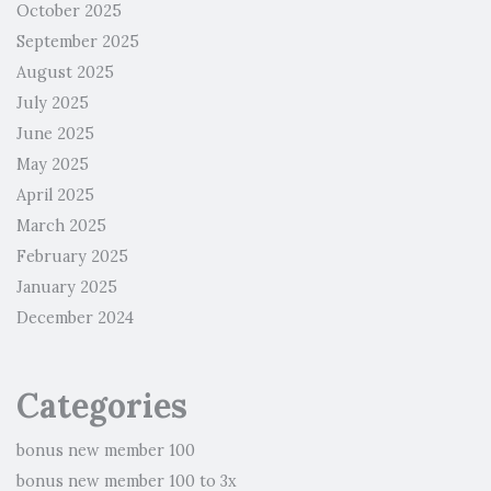
October 2025
September 2025
August 2025
July 2025
June 2025
May 2025
April 2025
March 2025
February 2025
January 2025
December 2024
Categories
bonus new member 100
bonus new member 100 to 3x