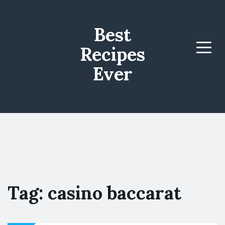
Best
Recipes
Menu
Ever
Tag:
casino baccarat