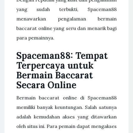
yang sudah terbukti, Spaceman88
menawarkan pengalaman bermain
baccarat online yang seru dan menarik bagi
para pemainnya.
Spaceman88: Tempat
Terpercaya untuk
Bermain Baccarat
Secara Online
Bermain baccarat online di Spaceman88
memiliki banyak keuntungan. Salah satunya
adalah kemudahan akses yang ditawarkan
oleh situs ini. Para pemain dapat mengakses