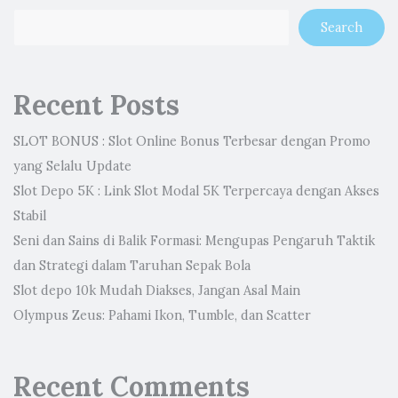
Search
Recent Posts
SLOT BONUS : Slot Online Bonus Terbesar dengan Promo
yang Selalu Update
Slot Depo 5K : Link Slot Modal 5K Terpercaya dengan Akses
Stabil
Seni dan Sains di Balik Formasi: Mengupas Pengaruh Taktik
dan Strategi dalam Taruhan Sepak Bola
Slot depo 10k Mudah Diakses, Jangan Asal Main
Olympus Zeus: Pahami Ikon, Tumble, dan Scatter
Recent Comments