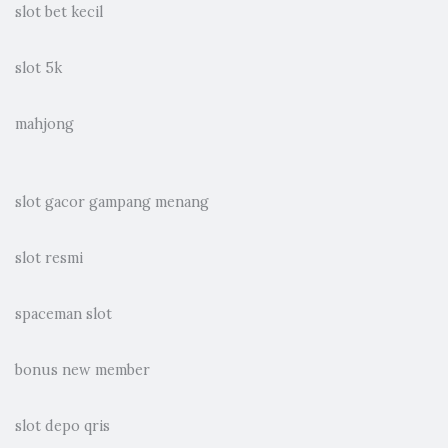
slot bet kecil
slot 5k
mahjong
slot gacor gampang menang
slot resmi
spaceman slot
bonus new member
slot depo qris