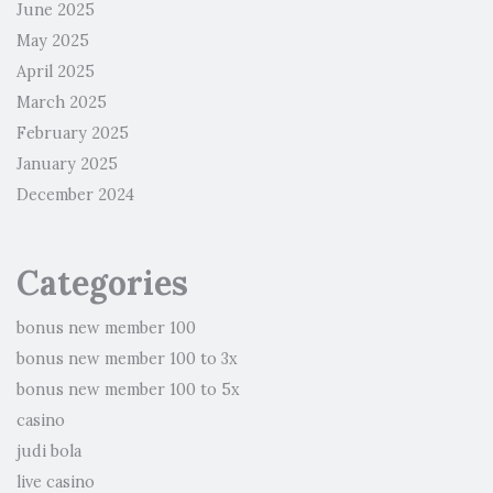
June 2025
May 2025
April 2025
March 2025
February 2025
January 2025
December 2024
Categories
bonus new member 100
bonus new member 100 to 3x
bonus new member 100 to 5x
casino
judi bola
live casino