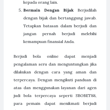
kepada orang lain.
Bermain Dengan Bijak
Berjudilah
dengan bijak dan bertanggung jawab.
Tetapkan batasan dalam berjudi dan
jangan pernah berjudi melebihi
kemampuan finansial Anda.
Berjudi bola online dapat menjadi
pengalaman seru dan menguntungkan jika
dilakukan dengan cara yang aman dan
terpercaya. Dengan mengikuti panduan di
atas dan menggunakan layanan dari agen
judi bola terpercaya seperti SBOBET88,
para pemain dapat menikmati berjudi