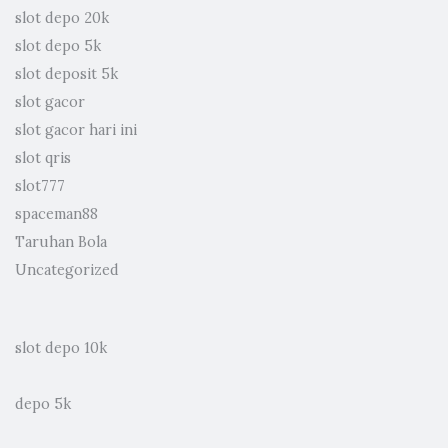
slot depo 20k
slot depo 5k
slot deposit 5k
slot gacor
slot gacor hari ini
slot qris
slot777
spaceman88
Taruhan Bola
Uncategorized
slot depo 10k
depo 5k