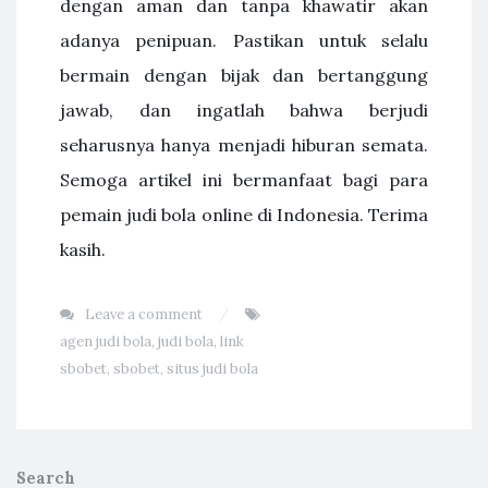
dengan aman dan tanpa khawatir akan
adanya penipuan. Pastikan untuk selalu
bermain dengan bijak dan bertanggung
jawab, dan ingatlah bahwa berjudi
seharusnya hanya menjadi hiburan semata.
Semoga artikel ini bermanfaat bagi para
pemain judi bola online di Indonesia. Terima
kasih.
Leave a comment
agen judi bola
,
judi bola
,
link
sbobet
,
sbobet
,
situs judi bola
Search