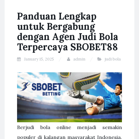
Panduan Lengkap
untuk Bergabung
dengan Agen Judi Bola
Terpercaya SBOBET88
January 15, 2025
admin
judi bola
Berjudi bola online menjadi semakin
populer di kalangan masyarakat Indonesia.