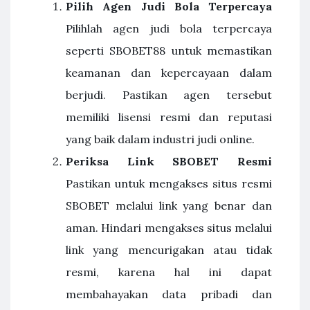
Pilih Agen Judi Bola Terpercaya
Pilihlah agen judi bola terpercaya
seperti SBOBET88 untuk memastikan
keamanan dan kepercayaan dalam
berjudi. Pastikan agen tersebut
memiliki lisensi resmi dan reputasi
yang baik dalam industri judi online.
Periksa Link SBOBET Resmi
Pastikan untuk mengakses situs resmi
SBOBET melalui link yang benar dan
aman. Hindari mengakses situs melalui
link yang mencurigakan atau tidak
resmi, karena hal ini dapat
membahayakan data pribadi dan