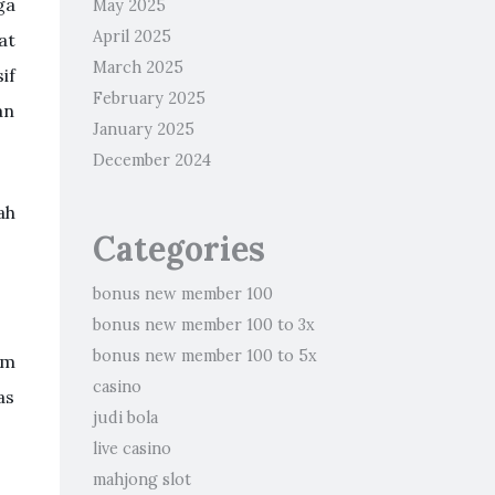
ga
May 2025
April 2025
at
March 2025
if
February 2025
an
January 2025
December 2024
ah
Categories
bonus new member 100
bonus new member 100 to 3x
bonus new member 100 to 5x
em
casino
as
judi bola
live casino
mahjong slot