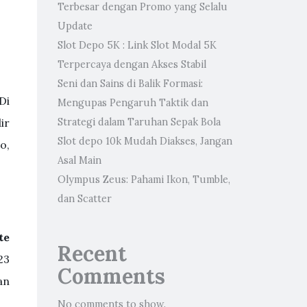
Terbesar dengan Promo yang Selalu
Update
Slot Depo 5K : Link Slot Modal 5K
Terpercaya dengan Akses Stabil
Seni dan Sains di Balik Formasi:
Di
Mengupas Pengaruh Taktik dan
ir
Strategi dalam Taruhan Sepak Bola
Slot depo 10k Mudah Diakses, Jangan
o,
Asal Main
Olympus Zeus: Pahami Ikon, Tumble,
dan Scatter
te
Recent
23
Comments
an
No comments to show.