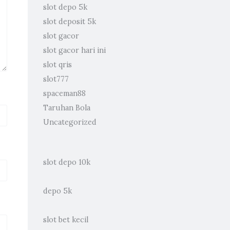
slot depo 5k
slot deposit 5k
slot gacor
slot gacor hari ini
slot qris
slot777
spaceman88
Taruhan Bola
Uncategorized
slot depo 10k
depo 5k
slot bet kecil