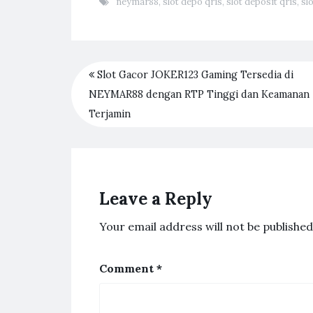
neymar88
,
slot depo qris
,
slot deposit qris
,
slo
Slot Gacor JOKER123 Gaming Tersedia di
NEYMAR88 dengan RTP Tinggi dan Keamanan
Terjamin
Leave a Reply
Your email address will not be published
Comment
*