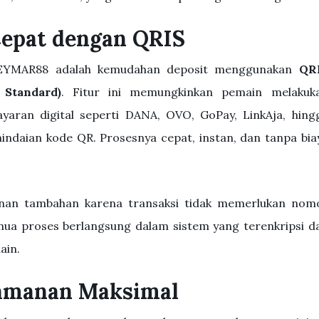
Cepat dengan QRIS
 NEYMAR88 adalah kemudahan deposit menggunakan
QR
Standard)
. Fitur ini memungkinkan pemain melakuk
ayaran digital seperti DANA, OVO, GoPay, LinkAja, hing
ndaian kode QR. Prosesnya cepat, instan, dan tanpa bia
nan tambahan karena transaksi tidak memerlukan nom
Semua proses berlangsung dalam sistem yang terenkripsi d
ain.
amanan Maksimal