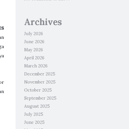
Archives
IS
July 2026
an
June 2026
ga
May 2026
ya
April 2026
March 2026
December 2025
or
November 2025
October 2025
an
September 2025
August 2025
July 2025
June 2025