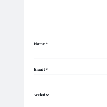
Name
*
Email
*
Website