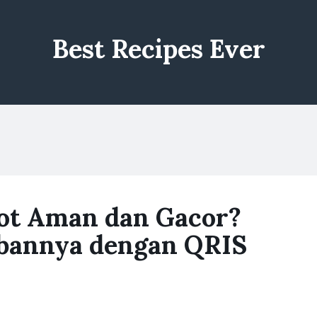
Best Recipes Ever
lot Aman dan Gacor?
annya dengan QRIS