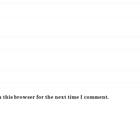
n this browser for the next time I comment.