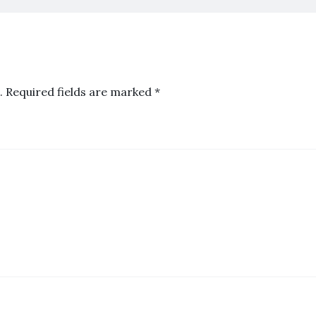
.
Required fields are marked
*