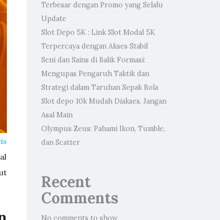
Terbesar dengan Promo yang Selalu
Update
Slot Depo 5K : Link Slot Modal 5K
Terpercaya dengan Akses Stabil
Seni dan Sains di Balik Formasi:
Mengupas Pengaruh Taktik dan
Strategi dalam Taruhan Sepak Bola
Slot depo 10k Mudah Diakses, Jangan
Asal Main
Olympus Zeus: Pahami Ikon, Tumble,
is
dan Scatter
al
ut
Recent
Comments
n
No comments to show.