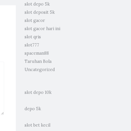
slot depo 5k
slot deposit 5k
slot gacor
slot gacor hari ini
slot qris
slot777
spaceman88
Taruhan Bola
Uncategorized
slot depo 10k
depo 5k
slot bet kecil