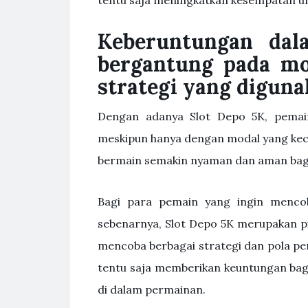
Keberuntungan dal
bergantung pada mo
strategi yang digun
Dengan adanya Slot Depo 5K, pemai
meskipun hanya dengan modal yang keci
bermain semakin nyaman dan aman bag
Bagi para pemain yang ingin menco
sebenarnya, Slot Depo 5K merupakan pi
mencoba berbagai strategi dan pola pe
tentu saja memberikan keuntungan ba
di dalam permainan.