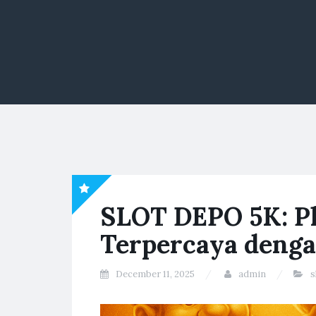
SLOT DEPO 5K: Pl
Terpercaya deng
December 11, 2025
admin
s