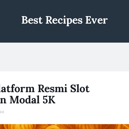
Best Recipes Ever
atform Resmi Slot
an Modal 5K
lot