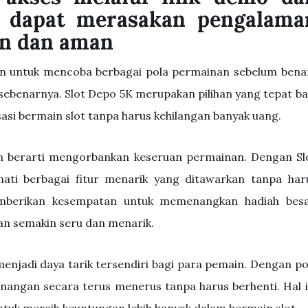
n dapat merasakan pengalama
n dan aman
in untuk mencoba berbagai pola permainan sebelum bena
sebenarnya. Slot Depo 5K merupakan pilihan yang tepat ba
si bermain slot tanpa harus kehilangan banyak uang.
an berarti mengorbankan keseruan permainan. Dengan Sl
ti berbagai fitur menarik yang ditawarkan tanpa har
mberikan kesempatan untuk memenangkan hadiah besa
n semakin seru dan menarik.
enjadi daya tarik tersendiri bagi para pemain. Dengan po
angan secara terus menerus tanpa harus berhenti. Hal i
tuk meraih keuntungan lebih banyak dalam bermain slot.