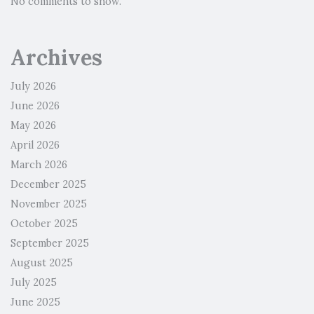
No comments to show.
Archives
July 2026
June 2026
May 2026
April 2026
March 2026
December 2025
November 2025
October 2025
September 2025
August 2025
July 2025
June 2025