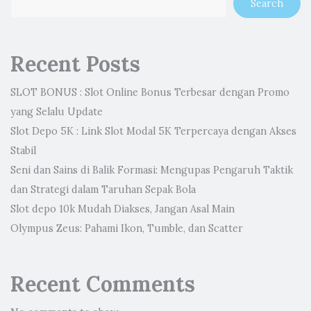
Search
Recent Posts
SLOT BONUS : Slot Online Bonus Terbesar dengan Promo
yang Selalu Update
Slot Depo 5K : Link Slot Modal 5K Terpercaya dengan Akses
Stabil
Seni dan Sains di Balik Formasi: Mengupas Pengaruh Taktik
dan Strategi dalam Taruhan Sepak Bola
Slot depo 10k Mudah Diakses, Jangan Asal Main
Olympus Zeus: Pahami Ikon, Tumble, dan Scatter
Recent Comments