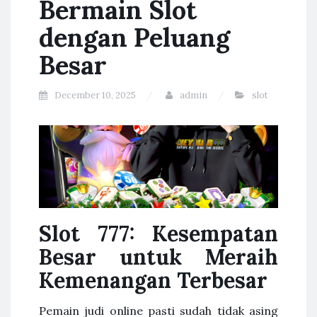
Bermain Slot
dengan Peluang
Besar
December 10, 2025
admin
slot
Slot 777: Kesempatan
Besar untuk Meraih
Kemenangan Terbesar
Pemain judi online pasti sudah tidak asing