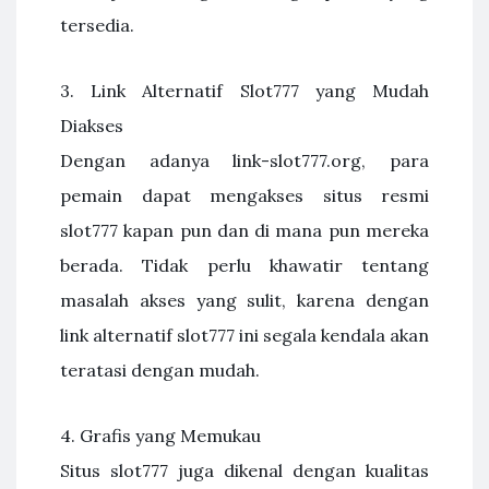
tersedia.
3. Link Alternatif Slot777 yang Mudah
Diakses
Dengan adanya link-slot777.org, para
pemain dapat mengakses situs resmi
slot777 kapan pun dan di mana pun mereka
berada. Tidak perlu khawatir tentang
masalah akses yang sulit, karena dengan
link alternatif slot777 ini segala kendala akan
teratasi dengan mudah.
4. Grafis yang Memukau
Situs slot777 juga dikenal dengan kualitas