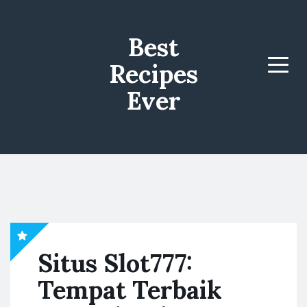
Best
Recipes
Menu
Ever
Situs Slot777:
Tempat Terbaik