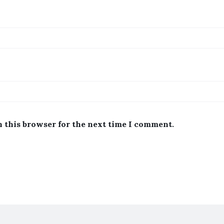
n this browser for the next time I comment.