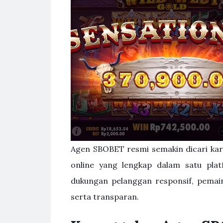
Agen SBOBET resmi semakin dicari ka
online yang lengkap dalam satu pl
dukungan pelanggan responsif, pemai
serta transparan.