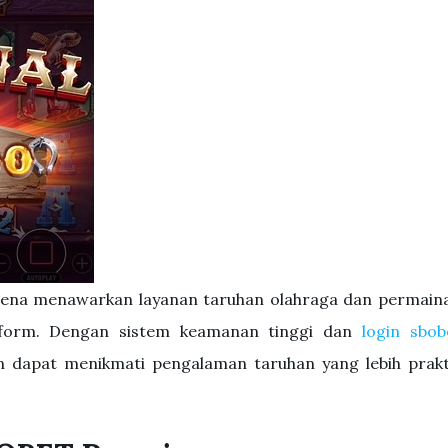
rena menawarkan layanan taruhan olahraga dan permain
atform. Dengan sistem keamanan tinggi dan
login sbob
n dapat menikmati pengalaman taruhan yang lebih prakt