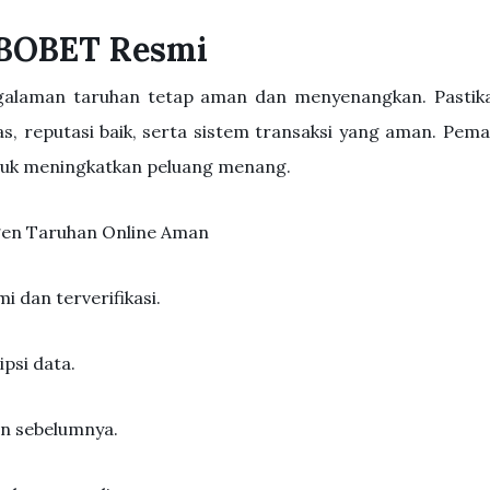
SBOBET Resmi
galaman taruhan tetap aman dan menyenangkan. Pastik
as, reputasi baik, serta sistem transaksi yang aman. Pema
tuk meningkatkan peluang menang.
gen Taruhan Online Aman
mi dan terverifikasi.
psi data.
in sebelumnya.