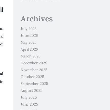
i
Archives
an
July 2026
June 2026
ai
May 2026
di
April 2026
March 2026
December 2025
November 2025
al
October 2025
in
September 2025
August 2025
July 2025
June 2025