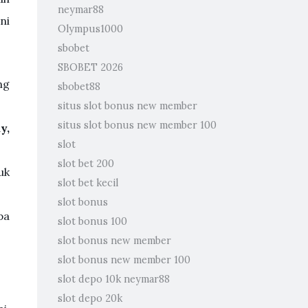
neymar88
ni
Olympus1000
sbobet
SBOBET 2026
ng
sbobet88
situs slot bonus new member
situs slot bonus new member 100
y,
slot
slot bet 200
uk
slot bet kecil
slot bonus
pa
slot bonus 100
slot bonus new member
slot bonus new member 100
slot depo 10k neymar88
slot depo 20k