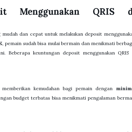
sit Menggunakan QRIS d
mudah dan cepat untuk melakukan deposit menggunak
K
, pemain sudah bisa mulai bermain dan menikmati berbag
ini. Beberapa keuntungan deposit menggunakan QRIS 
memberikan kemudahan bagi pemain dengan
minim
engan budget terbatas bisa menikmati pengalaman berma