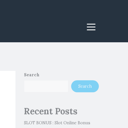
Menu
Search
Search
Recent Posts
SLOT BONUS : Slot Online Bonus