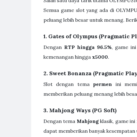
Salah satu daya tarik utama OLYMPUS10
Semua game slot yang ada di OLYMP
peluang lebih besar untuk menang. Beri
1. Gates of Olympus (Pragmatic Pl
Dengan
RTP hingga 96.5%
, game i
kemenangan hingga
x5000
.
2. Sweet Bonanza (Pragmatic Play
Slot dengan tema
permen
ini memi
memberikan peluang menang lebih besa
3. Mahjong Ways (PG Soft)
Dengan tema
Mahjong
klasik, game in
dapat memberikan banyak kesempatan 