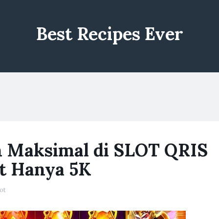
Best Recipes Ever
 Maksimal di SLOT QRIS
t Hanya 5K
lot