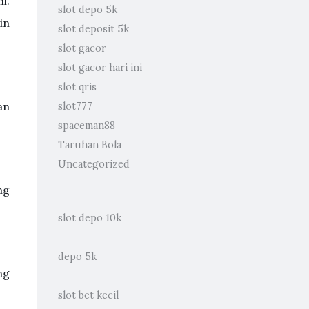
i.
slot depo 5k
in
slot deposit 5k
slot gacor
slot gacor hari ini
slot qris
an
slot777
spaceman88
Taruhan Bola
Uncategorized
ng
slot depo 10k
depo 5k
ng
slot bet kecil