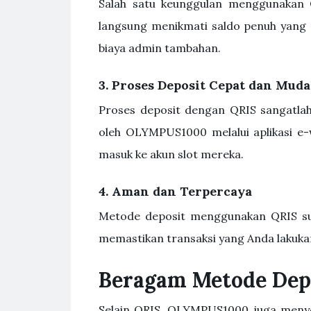
Salah satu keunggulan menggunakan 
langsung menikmati saldo penuh yang
biaya admin tambahan.
3. Proses Deposit Cepat dan Mud
Proses deposit dengan QRIS sangatl
oleh OLYMPUS1000 melalui aplikasi e-w
masuk ke akun slot mereka.
4. Aman dan Terpercaya
Metode deposit menggunakan QRIS s
memastikan transaksi yang Anda lakukan
Beragam Metode Dep
Selain QRIS, OLYMPUS1000 juga meny