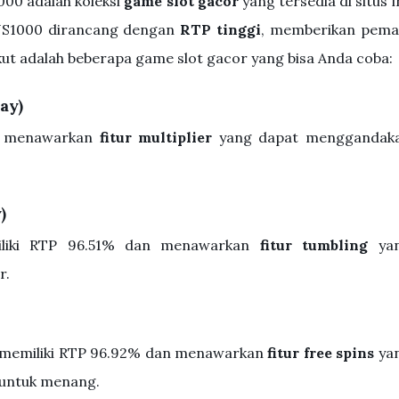
00 adalah koleksi
game slot gacor
yang tersedia di situs in
US1000 dirancang dengan
RTP tinggi
, memberikan pema
kut adalah beberapa game slot gacor yang bisa Anda coba:
ay)
ni menawarkan
fitur multiplier
yang dapat menggandak
)
liki RTP 96.51% dan menawarkan
fitur tumbling
ya
r.
i memiliki RTP 96.92% dan menawarkan
fitur free spins
ya
untuk menang.