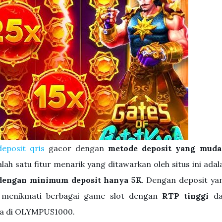
deposit qris
gacor dengan
metode deposit yang muda
alah satu fitur menarik yang ditawarkan oleh situs ini adal
dengan minimum deposit hanya 5K
. Dengan deposit ya
ng menikmati berbagai game slot dengan
RTP tinggi
da
ia di OLYMPUS1000.