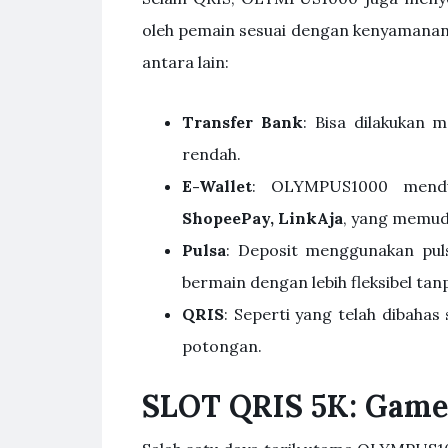
oleh pemain sesuai dengan kenyamanan 
antara lain:
Transfer Bank
: Bisa dilakukan 
rendah.
E-Wallet
: OLYMPUS1000 mendu
ShopeePay, LinkAja
, yang memud
Pulsa
: Deposit menggunakan pu
bermain dengan lebih fleksibel ta
QRIS
: Seperti yang telah dibahas
potongan.
SLOT QRIS 5K: Game 