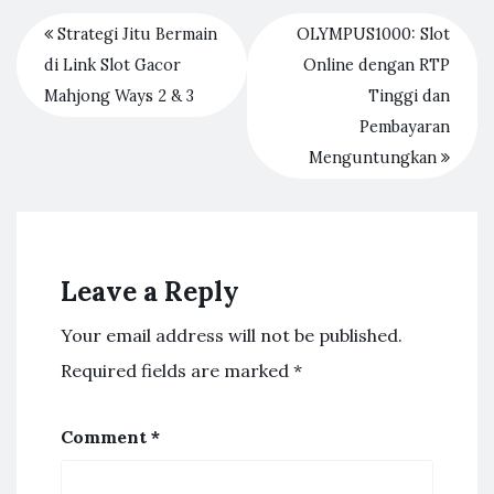
Strategi Jitu Bermain
OLYMPUS1000: Slot
di Link Slot Gacor
Online dengan RTP
Mahjong Ways 2 & 3
Tinggi dan
Pembayaran
Menguntungkan
Leave a Reply
Your email address will not be published.
Required fields are marked
*
Comment
*