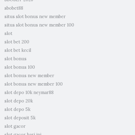
sbobet88
situs slot bonus new member
situs slot bonus new member 100
slot
slot bet 200
slot bet kecil
slot bonus
slot bonus 100
slot bonus new member
slot bonus new member 100
slot depo 10k neymar88
slot depo 20k
slot depo 5k
slot deposit 5k
slot gacor
slot gacor hari ini