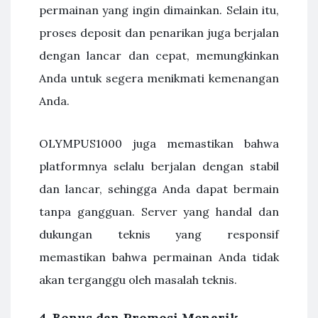
permainan yang ingin dimainkan. Selain itu,
proses deposit dan penarikan juga berjalan
dengan lancar dan cepat, memungkinkan
Anda untuk segera menikmati kemenangan
Anda.
OLYMPUS1000 juga memastikan bahwa
platformnya selalu berjalan dengan stabil
dan lancar, sehingga Anda dapat bermain
tanpa gangguan. Server yang handal dan
dukungan teknis yang responsif
memastikan bahwa permainan Anda tidak
akan terganggu oleh masalah teknis.
4. Bonus dan Promosi Menarik