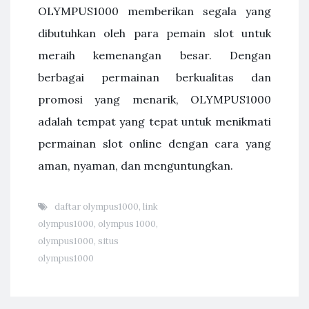
OLYMPUS1000 memberikan segala yang
dibutuhkan oleh para pemain slot untuk
meraih kemenangan besar. Dengan
berbagai permainan berkualitas dan
promosi yang menarik, OLYMPUS1000
adalah tempat yang tepat untuk menikmati
permainan slot online dengan cara yang
aman, nyaman, dan menguntungkan.
daftar olympus1000
,
link
olympus1000
,
olympus 1000
,
olympus1000
,
situs
olympus1000