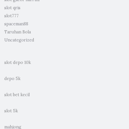
slot qris
slot777
spaceman88
Taruhan Bola
Uncategorized
slot depo 10k
depo 5k
slot bet kecil
slot 5k
mahjong