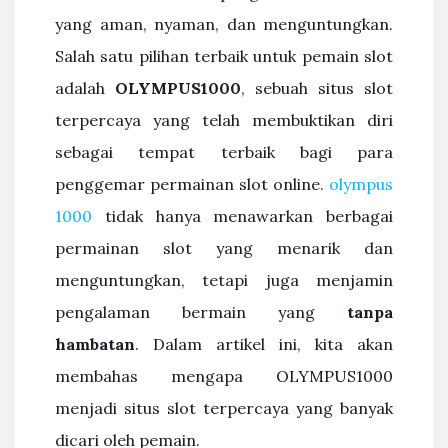
yang aman, nyaman, dan menguntungkan.
Salah satu pilihan terbaik untuk pemain slot
adalah
OLYMPUS1000
, sebuah situs slot
terpercaya yang telah membuktikan diri
sebagai tempat terbaik bagi para
penggemar permainan slot online.
olympus
1000
tidak hanya menawarkan berbagai
permainan slot yang menarik dan
menguntungkan, tetapi juga menjamin
pengalaman bermain yang
tanpa
hambatan
. Dalam artikel ini, kita akan
membahas mengapa OLYMPUS1000
menjadi situs slot terpercaya yang banyak
dicari oleh pemain.