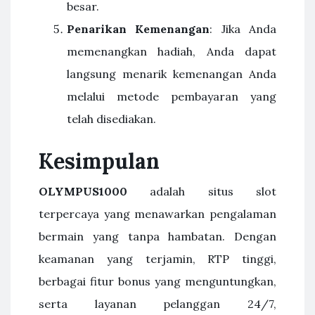
besar.
Penarikan Kemenangan
: Jika Anda
memenangkan hadiah, Anda dapat
langsung menarik kemenangan Anda
melalui metode pembayaran yang
telah disediakan.
Kesimpulan
OLYMPUS1000
adalah situs slot
terpercaya yang menawarkan pengalaman
bermain yang tanpa hambatan. Dengan
keamanan yang terjamin, RTP tinggi,
berbagai fitur bonus yang menguntungkan,
serta layanan pelanggan 24/7,