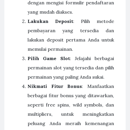
dengan mengisi formulir pendaftaran
yang mudah diakses.
Lakukan Deposit
: Pilih metode
pembayaran yang tersedia dan
lakukan deposit pertama Anda untuk
memulai permainan.
Pilih Game Slot
: Jelajahi berbagai
permainan slot yang tersedia dan pilih
permainan yang paling Anda sukai.
Nikmati Fitur Bonus
: Manfaatkan
berbagai fitur bonus yang ditawarkan,
seperti free spins, wild symbols, dan
multipliers, untuk meningkatkan
peluang Anda meraih kemenangan