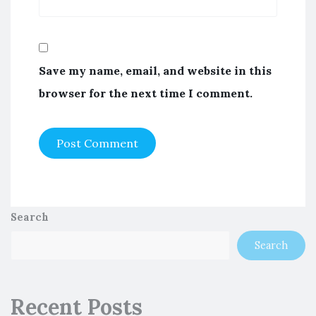
Save my name, email, and website in this
browser for the next time I comment.
Search
Search
Recent Posts