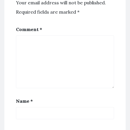
Your email address will not be published.
Required fields are marked
*
Comment
*
Name
*