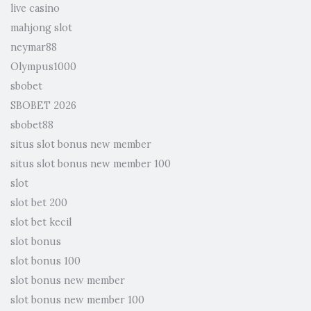
live casino
mahjong slot
neymar88
Olympus1000
sbobet
SBOBET 2026
sbobet88
situs slot bonus new member
situs slot bonus new member 100
slot
slot bet 200
slot bet kecil
slot bonus
slot bonus 100
slot bonus new member
slot bonus new member 100