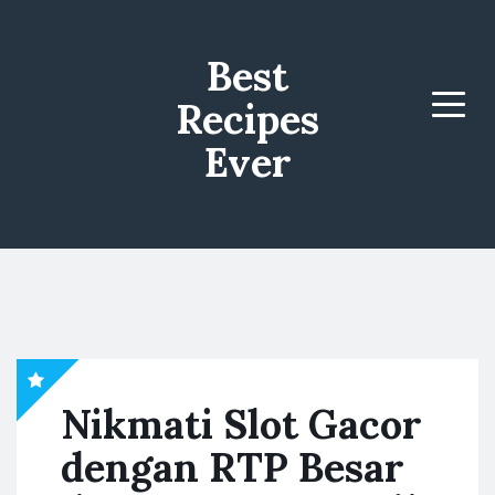
Best
Recipes
Menu
Ever
Nikmati Slot Gacor
dengan RTP Besar