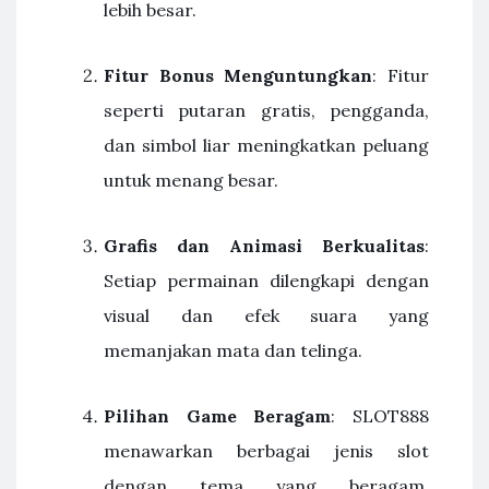
lebih besar.
Fitur Bonus Menguntungkan
: Fitur
seperti putaran gratis, pengganda,
dan simbol liar meningkatkan peluang
untuk menang besar.
Grafis dan Animasi Berkualitas
:
Setiap permainan dilengkapi dengan
visual dan efek suara yang
memanjakan mata dan telinga.
Pilihan Game Beragam
: SLOT888
menawarkan berbagai jenis slot
dengan tema yang beragam,