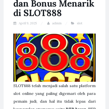
dan Bonus Menarik
di SLOT888
April 9, 2025
admin
slot
SLOT888 telah menjadi salah satu platform
slot online yang paling digemari oleh para
pemain judi, dan hal itu tidak lepas dari