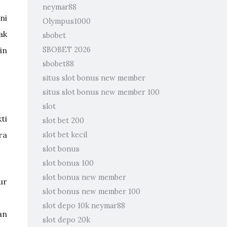
neymar88
ni
Olympus1000
ak
sbobet
in
SBOBET 2026
sbobet88
situs slot bonus new member
situs slot bonus new member 100
slot
ti
slot bet 200
ra
slot bet kecil
slot bonus
slot bonus 100
slot bonus new member
ur
slot bonus new member 100
slot depo 10k neymar88
an
slot depo 20k