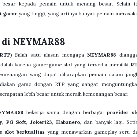
 besar kepada pemain untuk menang besar. Selain it
t gacor
yang tinggi, yang artinya banyak pemain merasak
n di NEYMAR88
RTP)
Salah satu alasan mengapa
NEYMAR88
diangg
dalah karena game-game slot yang tersedia memiliki
R
kemenangan yang dapat diharapkan pemain dalam jang
diakan game dengan RTP yang sangat menguntungka
esempatan lebih besar untuk meraih kemenangan besar.
EYMAR88
bekerja sama dengan berbagai
provider sl
y
,
PG Soft
,
Joker123
,
Habanero
, dan banyak lagi. Seti
 slot berkualitas
yang menawarkan gameplay seru d