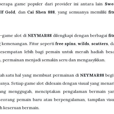
erapa game populer dari provider ini antara lain
Swe
lf Gold
, dan
Cai Shen 888
, yang semuanya memiliki
fit
game slot di
NEYMAR88
dilengkapi dengan berbagai
fit
 kemenangan. Fitur seperti
free spins
,
wilds
,
scatters
, d
sempatan lebih bagi pemain untuk meraih hadiah besa
, permainan menjadi semakin seru dan mengasyikkan.
ah satu hal yang membuat permainan di
NEYMAR88
begi
nya. Setiap game slot didesain dengan visual yang menari
 yang menggugah, menciptakan pengalaman bermain ya
seorang pemain baru atau berpengalaman, tampilan visu
h keseruan bermain.