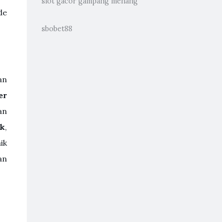
slot gacor gampang menang
de
sbobet88
an
er
an
ik
,
ik
an