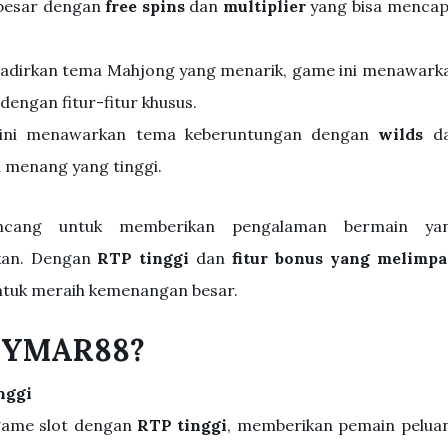
besar dengan
free spins
dan
multiplier
yang bisa mencap
hadirkan tema Mahjong yang menarik, game ini menawark
engan fitur-fitur khusus.
 ini menawarkan tema keberuntungan dengan
wilds
d
 menang yang tinggi.
cang untuk memberikan pengalaman bermain ya
kan. Dengan
RTP tinggi
dan
fitur bonus yang melimp
ntuk meraih kemenangan besar.
NEYMAR88?
nggi
ame slot dengan
RTP tinggi
, memberikan pemain pelua