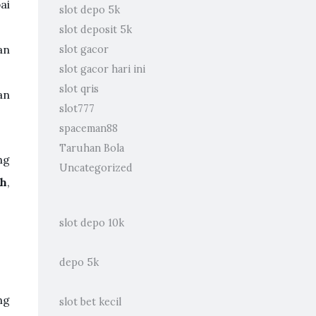
ai
slot depo 5k
slot deposit 5k
an
slot gacor
slot gacor hari ini
slot qris
an
slot777
spaceman88
Taruhan Bola
ng
Uncategorized
ah
,
slot depo 10k
depo 5k
ng
slot bet kecil