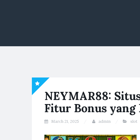
NEYMAR88: Situs 
Fitur Bonus yang
March 21, 2025
admin
slot