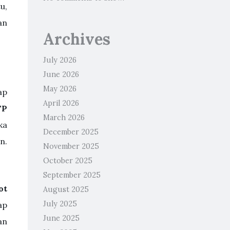
u,
an
Archives
July 2026
June 2026
May 2026
ap
April 2026
TP
March 2026
ka
December 2025
n.
November 2025
October 2025
September 2025
ot
August 2025
July 2025
ap
June 2025
an