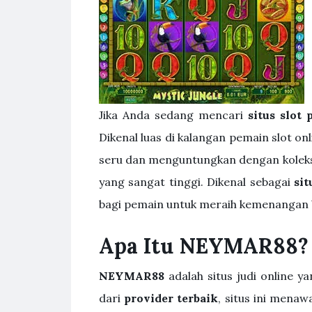
Jika Anda sedang mencari
situs slot 
Dikenal luas di kalangan pemain slot on
seru dan menguntungkan dengan koleks
yang sangat tinggi. Dikenal sebagai
sit
bagi pemain untuk meraih kemenangan b
Apa Itu NEYMAR88?
NEYMAR88
adalah situs judi online 
dari
provider terbaik
, situs ini mena