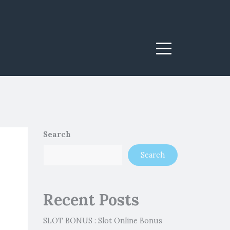
Menu
Search
Search
Recent Posts
SLOT BONUS : Slot Online Bonus