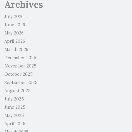
Archives
July 2026
June 2026
May 2026
April 2026
March 2026
December 2025
November 2025
October 2025
September 2025
August 2025
July 2025
June 2025
May 2025
April 2025
March 2025