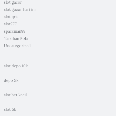
slot gacor
slot gacor hari ini
slot qris
slot777
spaceman88
Taruhan Bola
Uncategorized
slot depo 10k
depo 5k
slot bet kecil
slot 5k