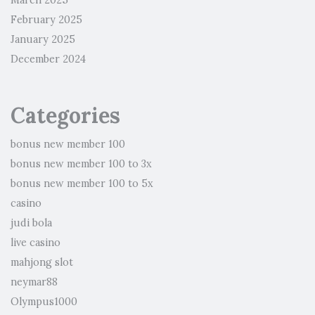
February 2025
January 2025
December 2024
Categories
bonus new member 100
bonus new member 100 to 3x
bonus new member 100 to 5x
casino
judi bola
live casino
mahjong slot
neymar88
Olympus1000