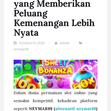
yang Memberikan
Peluang
Kemenangan Lebih
Nyata
October 13, 2025
admin
neymar88
Dalam dunia permainan slot online yang
semakin kompetitif, kehadiran platform
seperti
NEYMAR88 (
alternatif neymar88
)