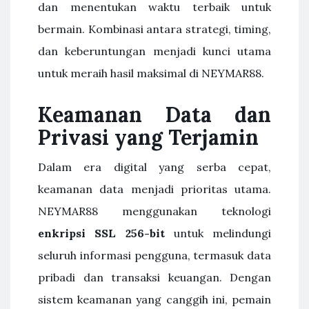
dan menentukan waktu terbaik untuk
bermain. Kombinasi antara strategi, timing,
dan keberuntungan menjadi kunci utama
untuk meraih hasil maksimal di NEYMAR88.
Keamanan Data dan
Privasi yang Terjamin
Dalam era digital yang serba cepat,
keamanan data menjadi prioritas utama.
NEYMAR88 menggunakan teknologi
enkripsi SSL 256-bit
untuk melindungi
seluruh informasi pengguna, termasuk data
pribadi dan transaksi keuangan. Dengan
sistem keamanan yang canggih ini, pemain