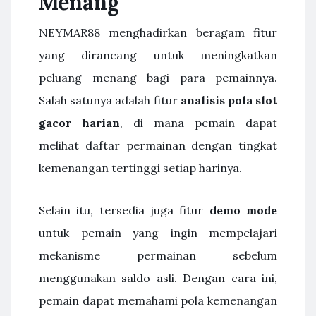
Menang
NEYMAR88 menghadirkan beragam fitur
yang dirancang untuk meningkatkan
peluang menang bagi para pemainnya.
Salah satunya adalah fitur
analisis pola slot
gacor harian
, di mana pemain dapat
melihat daftar permainan dengan tingkat
kemenangan tertinggi setiap harinya.
Selain itu, tersedia juga fitur
demo mode
untuk pemain yang ingin mempelajari
mekanisme permainan sebelum
menggunakan saldo asli. Dengan cara ini,
pemain dapat memahami pola kemenangan