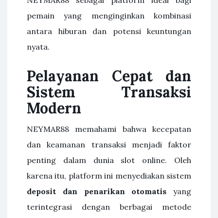
pemain yang menginginkan kombinasi
antara hiburan dan potensi keuntungan
nyata.
Pelayanan Cepat dan
Sistem Transaksi
Modern
NEYMAR88 memahami bahwa kecepatan
dan keamanan transaksi menjadi faktor
penting dalam dunia slot online. Oleh
karena itu, platform ini menyediakan sistem
deposit dan penarikan otomatis
yang
terintegrasi dengan berbagai metode