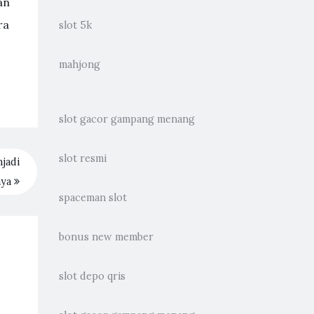
an
ra
slot 5k
mahjong
slot gacor gampang menang
slot resmi
jadi
aya
spaceman slot
bonus new member
slot depo qris