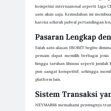
kompetisi internasional seperti Liga 
satu akun saja. Kemudahan ini membuat
karena seluruh jadwal pertandingan le
Pasaran Lengkap den
Salah satu alasan SBOBET begitu dimin
pemain dapat memilih berbagai jenis t
hingga taruhan khusus seperti jumlah
pun sangat kompetitif, sehingga memb
platform lain.
Sistem Transaksi ya
NEYMAR88 memahami pentingnya transak