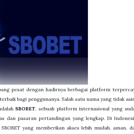
bang pesat dengan hadirnya berbagai platform terperca
baik bagi penggunanya. Salah satu nama yang tidak asi
 adalah
SBOBET
, sebuah platform internasional yang sud
tas dan pasaran pertandingan yang lengkap. Di Indonesi
 SBOBET yang memberikan akses lebih mudah, aman, d