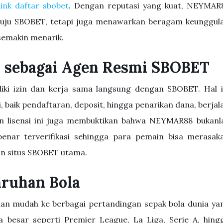
link daftar sbobet
. Dengan reputasi yang kuat, NEYMAR
uju SBOBET, tetapi juga menawarkan beragam keunggul
semakin menarik.
sebagai Agen Resmi SBOBET
ki izin dan kerja sama langsung dengan SBOBET. Hal i
 baik pendaftaran, deposit, hingga penarikan dana, berjal
n lisensi ini juga membuktikan bahwa NEYMAR88 bukanl
benar terverifikasi sehingga para pemain bisa merasak
n situs SBOBET utama.
ruhan Bola
n mudah ke berbagai pertandingan sepak bola dunia ya
a besar seperti Premier League, La Liga, Serie A, hing