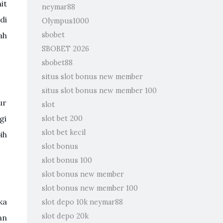
it
neymar88
di
Olympus1000
ah
sbobet
SBOBET 2026
sbobet88
situs slot bonus new member
situs slot bonus new member 100
ur
slot
gi
slot bet 200
slot bet kecil
ih
slot bonus
slot bonus 100
slot bonus new member
slot bonus new member 100
ka
slot depo 10k neymar88
slot depo 20k
an