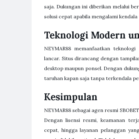
saja. Dukungan ini diberikan melalui b
solusi cepat apabila mengalami kendala
Teknologi Modern u
NEYMAR88 memanfaatkan teknologi 
lancar. Situs dirancang dengan tampila
desktop maupun ponsel. Dengan dukung
taruhan kapan saja tanpa terkendala p
Kesimpulan
NEYMAR88 sebagai agen resmi SBOBET me
Dengan lisensi resmi, keamanan terja
cepat, hingga layanan pelanggan yan