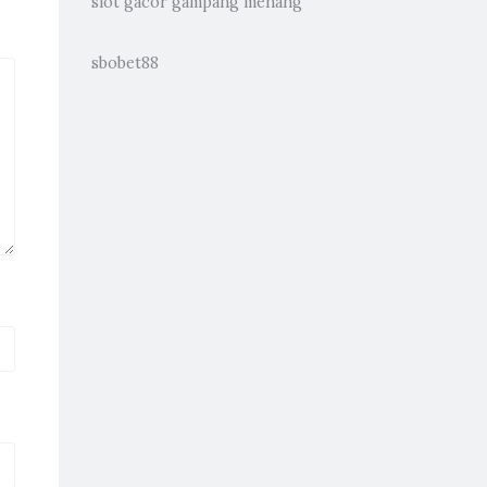
slot gacor gampang menang
sbobet88