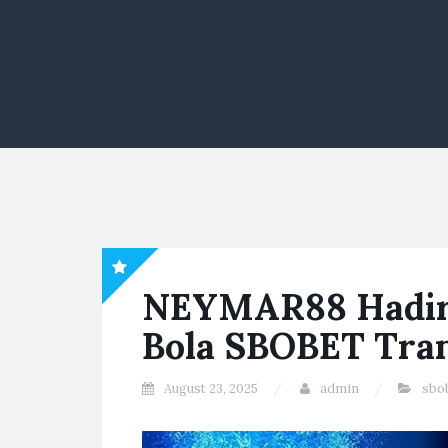
NEYMAR88 Hadir
Bola SBOBET Tran
August 23, 2025
admin
sbo