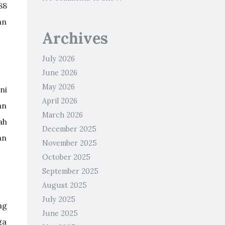
88
an
Archives
July 2026
June 2026
May 2026
ni
April 2026
an
March 2026
ah
December 2025
an
November 2025
October 2025
September 2025
August 2025
July 2025
ng
June 2025
ga