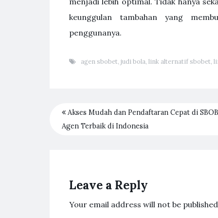
menjadi lebih optimal. Tidak hanya 
keunggulan tambahan yang membu
penggunanya.
agen sbobet
,
judi bola
,
link alternatif sbobet
,
l
Akses Mudah dan Pendaftaran Cepat di SBO
Agen Terbaik di Indonesia
Leave a Reply
Your email address will not be published