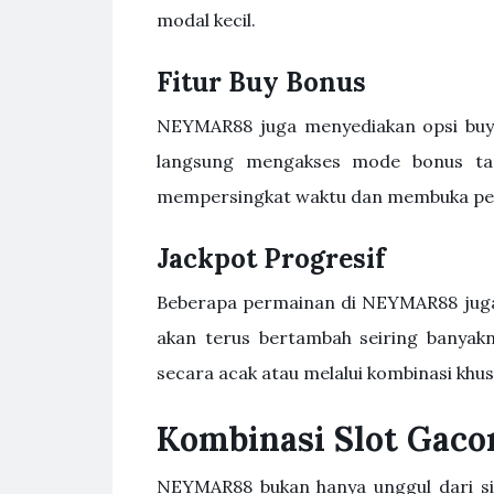
modal kecil.
Fitur Buy Bonus
NEYMAR88 juga menyediakan opsi bu
langsung mengakses mode bonus tan
mempersingkat waktu dan membuka pel
Jackpot Progresif
Beberapa permainan di NEYMAR88 juga m
akan terus bertambah seiring banyak
secara acak atau melalui kombinasi khu
Kombinasi Slot Gaco
NEYMAR88 bukan hanya unggul dari sis