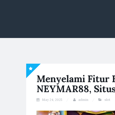
Menyelami Fitur 
NEYMAR88, Situs 
May 24, 2025
admin
slot