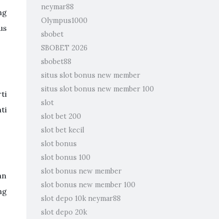
neymar88
ng
Olympus1000
us
sbobet
SBOBET 2026
sbobet88
situs slot bonus new member
situs slot bonus new member 100
ti
slot
ti
slot bet 200
slot bet kecil
slot bonus
slot bonus 100
slot bonus new member
an
slot bonus new member 100
ng
slot depo 10k neymar88
slot depo 20k