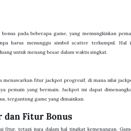
y bonus pada beberapa game, yang memungkinkan pema
pa harus menunggu simbol scatter terkumpul. Hal i
uang untuk menang besar dalam waktu singkat.
enawarkan fitur jackpot progresif, di mana nilai jackp
nya pemain yang bermain. Jackpot ini dapat dimenangk
sus, tergantung game yang dimainkan.
r dan Fitur Bonus
i fitur, tetapi juga dalam hal tingkat kemenangan. Gam