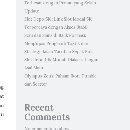
Terbesar dengan Promo yang Selalu
Update
Slot Depo 5K : Link Slot Modal 5K
Terpercaya dengan Akses Stabil
Seni dan Sains di Balik Formasi:
Mengupas Pengaruh Taktik dan
Strategi dalam Taruhan Sepak Bola
Slot depo 10k Mudah Diakses, Jangan
Asal Main
Olympus Zeus: Pahami Ikon, Tumble,
dan Scatter
ng
at
Recent
an
Comments
ti
No comments to show.