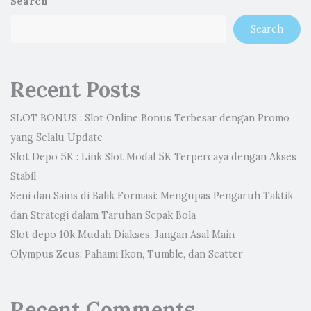
Search
Search
Recent Posts
SLOT BONUS : Slot Online Bonus Terbesar dengan Promo
yang Selalu Update
Slot Depo 5K : Link Slot Modal 5K Terpercaya dengan Akses
Stabil
Seni dan Sains di Balik Formasi: Mengupas Pengaruh Taktik
dan Strategi dalam Taruhan Sepak Bola
Slot depo 10k Mudah Diakses, Jangan Asal Main
Olympus Zeus: Pahami Ikon, Tumble, dan Scatter
Recent Comments