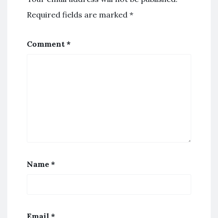
Required fields are marked
*
Comment
*
Name
*
Email
*