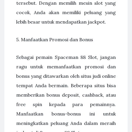
tersebut. Dengan memilih mesin slot yang
cocok, Anda akan memiliki peluang yang
lebih besar untuk mendapatkan jackpot.
5. Manfaatkan Promosi dan Bonus
Sebagai pemain Spaceman 88 Slot, jangan
ragu untuk memanfaatkan promosi dan
bonus yang ditawarkan oleh situs judi online
tempat Anda bermain. Beberapa situs bisa
memberikan bonus deposit, cashback, atau
free spin kepada para pemainnya.
Manfaatkan bonus-bonus ini untuk
meningkatkan peluang Anda dalam meraih