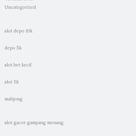
Uncategorized
slot depo 10k
depo 5k
slot bet kecil
slot 5k
mahjong
slot gacor gampang menang