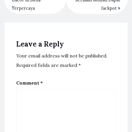
Terpercaya
Jackpot
Leave a Reply
Your email address will not be published.
Required fields are marked
*
Comment
*