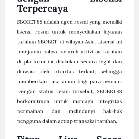
Terpercaya
SBOBET88 adalah agen resmi yang memiliki
lisensi resmi untuk menyediakan layanan
taruhan SBOBET di wilayah Asia. Lisensi ini
menjamin bahwa seluruh aktivitas taruhan
di platform ini dilakukan secara legal dan
diawasi oleh otoritas terkait, sehingga
memberikan rasa aman bagi para pemain.
Dengan status resmi tersebut, SBOBET88
berkomitmen untuk menjaga integritas
permainan dan melindungi hak-hak
pengguna dalam setiap transaksi taruhan.