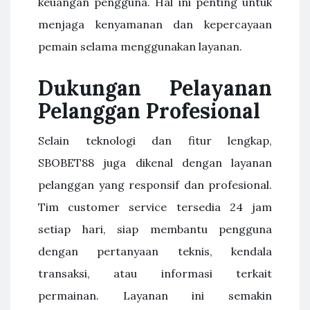
keuangan pengguna. Hal ini penting untuk
menjaga kenyamanan dan kepercayaan
pemain selama menggunakan layanan.
Dukungan Pelayanan
Pelanggan Profesional
Selain teknologi dan fitur lengkap,
SBOBET88 juga dikenal dengan layanan
pelanggan yang responsif dan profesional.
Tim customer service tersedia 24 jam
setiap hari, siap membantu pengguna
dengan pertanyaan teknis, kendala
transaksi, atau informasi terkait
permainan. Layanan ini semakin