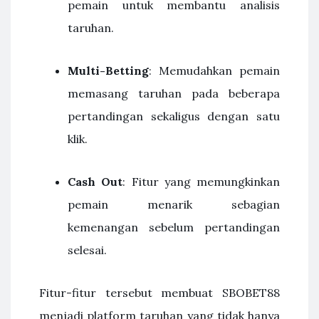
pemain untuk membantu analisis
taruhan.
Multi-Betting
: Memudahkan pemain
memasang taruhan pada beberapa
pertandingan sekaligus dengan satu
klik.
Cash Out
: Fitur yang memungkinkan
pemain menarik sebagian
kemenangan sebelum pertandingan
selesai.
Fitur-fitur tersebut membuat SBOBET88
menjadi platform taruhan yang tidak hanya