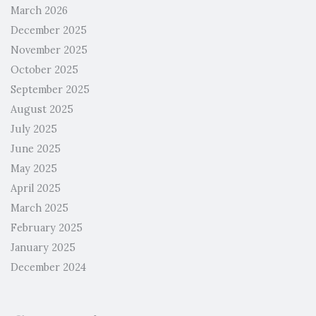
March 2026
December 2025
November 2025
October 2025
September 2025
August 2025
July 2025
June 2025
May 2025
April 2025
March 2025
February 2025
January 2025
December 2024