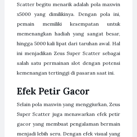
Scatter begitu menarik adalah pola maxwin
x5000 yang dimilikinya. Dengan pola ini,
pemain memiliki kesempatan untuk
memenangkan hadiah yang sangat besar,
hingga 5000 kali lipat dari taruhan awal. Hal
ini menjadikan Zeus Super Scatter sebagai
salah satu permainan slot dengan potensi
kemenangan tertinggi di pasaran saat ini.
Efek Petir Gacor
Selain pola maxwin yang menggiurkan, Zeus
Super Scatter juga menawarkan efek petir
gacor yang membuat pengalaman bermain
menjadi lebih seru. Dengan efek visual yang