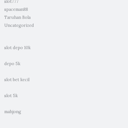
slot777
spaceman88
Taruhan Bola
Uncategorized
slot depo 10k
depo 5k
slot bet kecil
slot 5k
mahjong