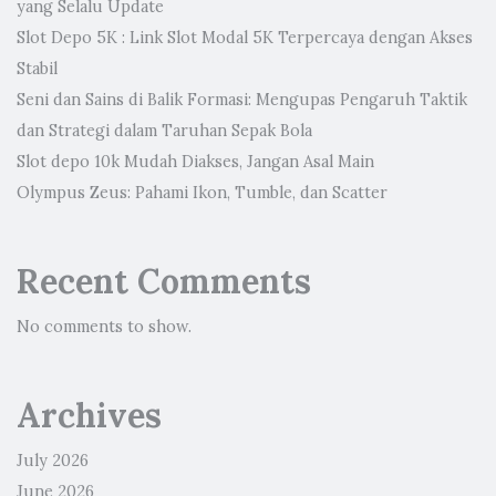
yang Selalu Update
Slot Depo 5K : Link Slot Modal 5K Terpercaya dengan Akses
Stabil
Seni dan Sains di Balik Formasi: Mengupas Pengaruh Taktik
dan Strategi dalam Taruhan Sepak Bola
Slot depo 10k Mudah Diakses, Jangan Asal Main
Olympus Zeus: Pahami Ikon, Tumble, dan Scatter
Recent Comments
No comments to show.
Archives
July 2026
June 2026