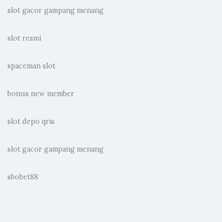
slot gacor gampang menang
slot resmi
spaceman slot
bonus new member
slot depo qris
slot gacor gampang menang
sbobet88