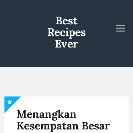
Best
Recipes
Menu
Ever
Menangkan
Kesempatan Besar