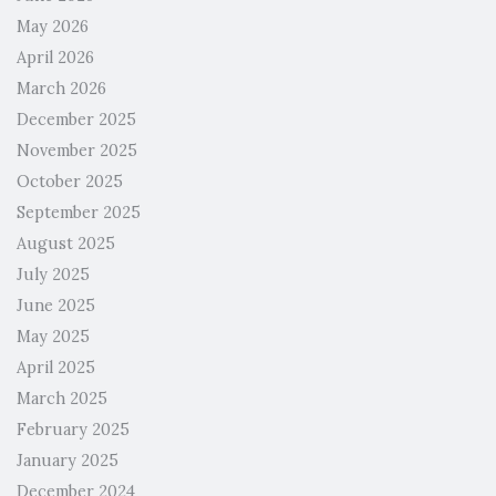
May 2026
April 2026
March 2026
December 2025
November 2025
October 2025
September 2025
August 2025
July 2025
June 2025
May 2025
April 2025
March 2025
February 2025
January 2025
December 2024