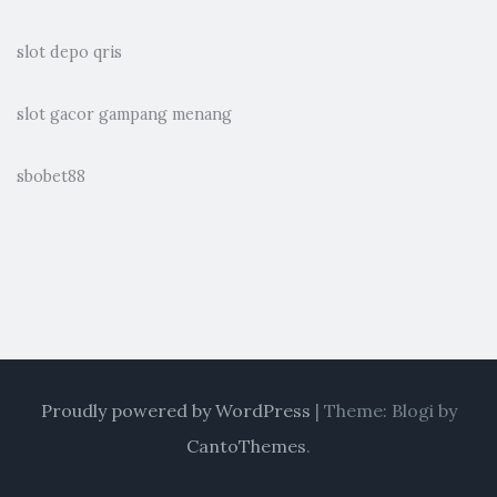
slot depo qris
slot gacor gampang menang
sbobet88
Proudly powered by WordPress
|
Theme: Blogi by
CantoThemes
.