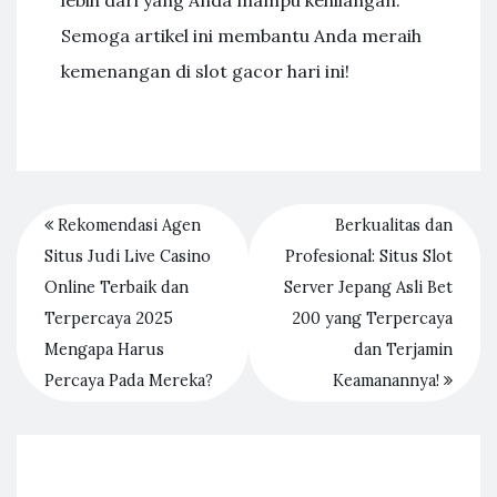
lebih dari yang Anda mampu kehilangan.
Semoga artikel ini membantu Anda meraih
kemenangan di slot gacor hari ini!
Rekomendasi Agen
Berkualitas dan
Situs Judi Live Casino
Profesional: Situs Slot
Online Terbaik dan
Server Jepang Asli Bet
Terpercaya 2025
200 yang Terpercaya
Mengapa Harus
dan Terjamin
Percaya Pada Mereka?
Keamanannya!