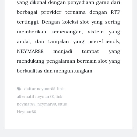
yang dikenal dengan penyediaan game dari
berbagai provider ternama dengan RTP
tertinggi. Dengan koleksi slot yang sering
memberikan kemenangan, sistem yang
andal, dan tampilan yang user-friendly,
NEYMAR88 menjadi tempat yang
mendukung pengalaman bermain slot yang
berkualitas dan menguntungkan.
daftar neymar88
,
link
alternatif neymar88
,
link
neymar88
,
neymar88
,
situs
Neymar88