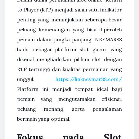
to Player (RTP) menjadi salah satu indikator
penting yang menunjukkan seberapa besar
peluang kemenangan yang bisa diperoleh
pemain dalam jangka panjang. NEYMAR88
hadir sebagai platform slot gacor yang
dikenal menghadirkan pilihan slot dengan
RTP tertinggi dan kualitas permainan yang
unggul.
https://linkneymar88.com/
Platform ini menjadi tempat ideal bagi
pemain yang mengutamakan efisiensi,
peluang menang, serta pengalaman
bermain yang optimal.
Fokus pada Slot