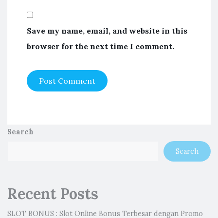
Save my name, email, and website in this
browser for the next time I comment.
Search
Search
Recent Posts
SLOT BONUS : Slot Online Bonus Terbesar dengan Promo