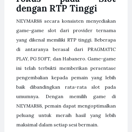
dengan RTP Tinggi
NEYMAR88 secara konsisten menyediakan
game-game slot dari provider ternama
yang dikenal memiliki RTP tinggi. Beberapa
di antaranya berasal dari PRAGMATIC
PLAY, PG SOFT, dan Habanero. Game-game
ini telah terbukti memberikan persentase
pengembalian kepada pemain yang lebih
baik dibandingkan rata-rata slot pada
umumnya. Dengan memilih game di
NEYMAR88, pemain dapat mengoptimalkan
peluang untuk meraih hasil yang lebih
maksimal dalam setiap sesi bermain.