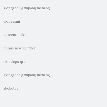
slot gacor gampang menang
slot resmi
spaceman slot
bonus new member
slot depo qris
slot gacor gampang menang
sbobet88