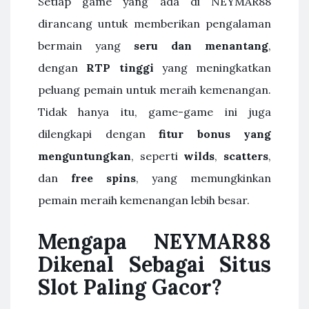
Setiap game yang ada di NEYMAR88
dirancang untuk memberikan pengalaman
bermain yang
seru dan menantang
,
dengan
RTP tinggi
yang meningkatkan
peluang pemain untuk meraih kemenangan.
Tidak hanya itu, game-game ini juga
dilengkapi dengan
fitur bonus yang
menguntungkan
, seperti
wilds
,
scatters
,
dan
free spins
, yang memungkinkan
pemain meraih kemenangan lebih besar.
Mengapa NEYMAR88
Dikenal Sebagai Situs
Slot Paling Gacor?