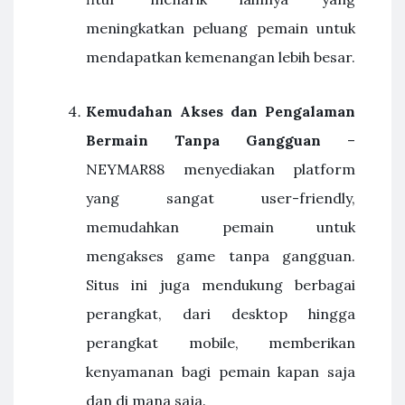
meningkatkan peluang pemain untuk
mendapatkan kemenangan lebih besar.
Kemudahan Akses dan Pengalaman
Bermain Tanpa Gangguan
–
NEYMAR88 menyediakan platform
yang sangat user-friendly,
memudahkan pemain untuk
mengakses game tanpa gangguan.
Situs ini juga mendukung berbagai
perangkat, dari desktop hingga
perangkat mobile, memberikan
kenyamanan bagi pemain kapan saja
dan di mana saja.