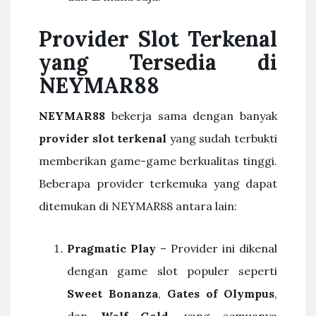
Provider Slot Terkenal
yang Tersedia di
NEYMAR88
NEYMAR88
bekerja sama dengan banyak
provider slot terkenal
yang sudah terbukti
memberikan game-game berkualitas tinggi.
Beberapa provider terkemuka yang dapat
ditemukan di NEYMAR88 antara lain:
Pragmatic Play
– Provider ini dikenal
dengan game slot populer seperti
Sweet Bonanza
,
Gates of Olympus
,
dan
Wolf Gold
, yang semuanya