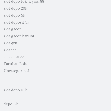
slot depo 10k neymar88
slot depo 20k
slot depo 5k
slot deposit 5k
slot gacor
slot gacor hari ini
slot qris
slot777
spaceman88
Taruhan Bola
Uncategorized
slot depo 10k
depo 5k