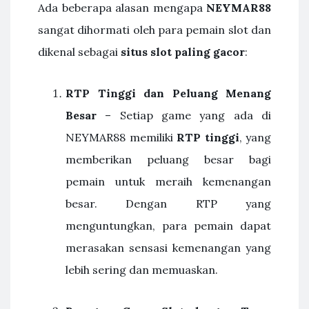
Ada beberapa alasan mengapa
NEYMAR88
sangat dihormati oleh para pemain slot dan
dikenal sebagai
situs slot paling gacor
:
RTP Tinggi dan Peluang Menang
Besar
– Setiap game yang ada di
NEYMAR88 memiliki
RTP tinggi
, yang
memberikan peluang besar bagi
pemain untuk meraih kemenangan
besar. Dengan RTP yang
menguntungkan, para pemain dapat
merasakan sensasi kemenangan yang
lebih sering dan memuaskan.