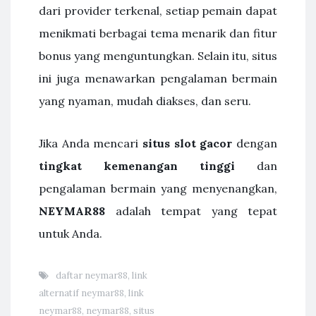
dari provider terkenal, setiap pemain dapat
menikmati berbagai tema menarik dan fitur
bonus yang menguntungkan. Selain itu, situs
ini juga menawarkan pengalaman bermain
yang nyaman, mudah diakses, dan seru.
Jika Anda mencari
situs slot gacor
dengan
tingkat kemenangan tinggi
dan
pengalaman bermain yang menyenangkan,
NEYMAR88
adalah tempat yang tepat
untuk Anda.
daftar neymar88
,
link
alternatif neymar88
,
link
neymar88
,
neymar88
,
situs