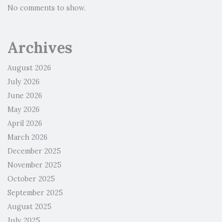
No comments to show.
Archives
August 2026
July 2026
June 2026
May 2026
April 2026
March 2026
December 2025
November 2025
October 2025
September 2025
August 2025
July 2025