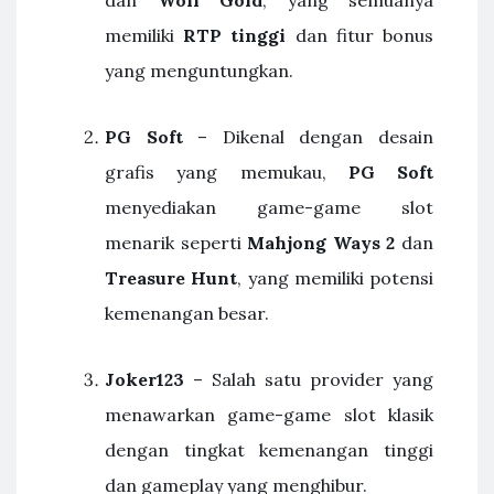
memiliki
RTP tinggi
dan fitur bonus
yang menguntungkan.
PG Soft
– Dikenal dengan desain
grafis yang memukau,
PG Soft
menyediakan game-game slot
menarik seperti
Mahjong Ways 2
dan
Treasure Hunt
, yang memiliki potensi
kemenangan besar.
Joker123
– Salah satu provider yang
menawarkan game-game slot klasik
dengan tingkat kemenangan tinggi
dan gameplay yang menghibur.