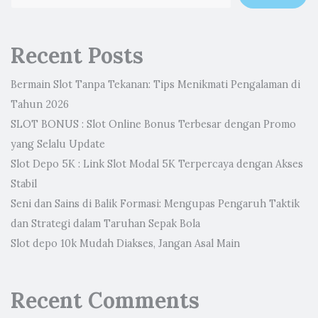
Recent Posts
Bermain Slot Tanpa Tekanan: Tips Menikmati Pengalaman di
Tahun 2026
SLOT BONUS : Slot Online Bonus Terbesar dengan Promo
yang Selalu Update
Slot Depo 5K : Link Slot Modal 5K Terpercaya dengan Akses
Stabil
Seni dan Sains di Balik Formasi: Mengupas Pengaruh Taktik
dan Strategi dalam Taruhan Sepak Bola
Slot depo 10k Mudah Diakses, Jangan Asal Main
Recent Comments