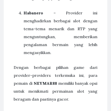
Habanero
– Provider ini
menghadirkan berbagai slot dengan
tema-tema menarik dan RTP yang
menguntungkan, memberikan
pengalaman bermain yang lebih
mengasyikkan.
Dengan berbagai pilihan game dari
provider-providers terkemuka ini, para
pemain di
NEYMAR88
memiliki banyak opsi
untuk menikmati permainan slot yang
beragam dan pastinya gacor.