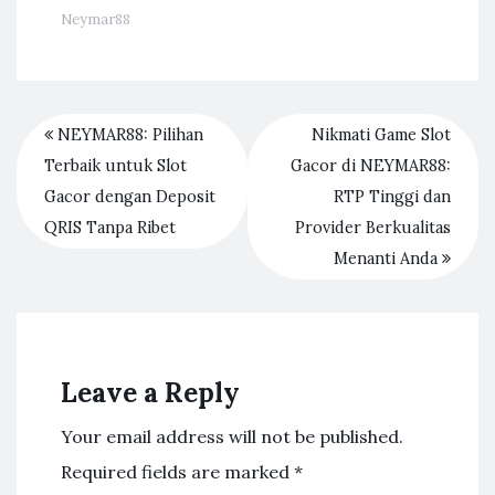
Neymar88
NEYMAR88: Pilihan
Nikmati Game Slot
Terbaik untuk Slot
Gacor di NEYMAR88:
Gacor dengan Deposit
RTP Tinggi dan
QRIS Tanpa Ribet
Provider Berkualitas
Menanti Anda
Leave a Reply
Your email address will not be published.
Required fields are marked
*