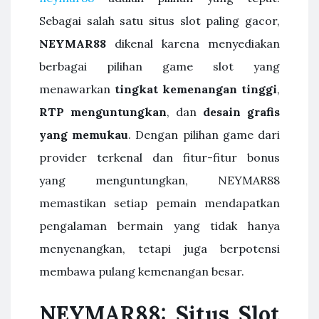
Sebagai salah satu situs slot paling gacor,
NEYMAR88
dikenal karena menyediakan
berbagai pilihan game slot yang
menawarkan
tingkat kemenangan tinggi
,
RTP menguntungkan
, dan
desain grafis
yang memukau
. Dengan pilihan game dari
provider terkenal dan fitur-fitur bonus
yang menguntungkan, NEYMAR88
memastikan setiap pemain mendapatkan
pengalaman bermain yang tidak hanya
menyenangkan, tetapi juga berpotensi
membawa pulang kemenangan besar.
NEYMAR88: Situs Slot