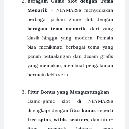
Beragam Game Slot dengan Tema
Menarik
– NEYMAR88 menyediakan
berbagai pilihan game slot dengan
beragam tema menarik
, dari yang
klasik hingga yang modern. Pemain
bisa menikmati berbagai tema yang
penuh petualangan dan desain grafis
yang memukau, membuat pengalaman
bermain lebih seru.
Fitur Bonus yang Menguntungkan
–
Game-game slot di NEYMAR88
dilengkapi dengan
fitur bonus
seperti
free spins
,
wilds
,
scatters
, dan fitur-
fitur menarik lainnya yang