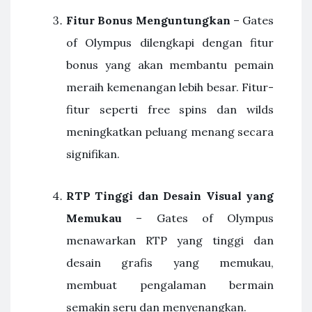
Fitur Bonus Menguntungkan
– Gates
of Olympus dilengkapi dengan fitur
bonus yang akan membantu pemain
meraih kemenangan lebih besar. Fitur-
fitur seperti free spins dan wilds
meningkatkan peluang menang secara
signifikan.
RTP Tinggi dan Desain Visual yang
Memukau
– Gates of Olympus
menawarkan RTP yang tinggi dan
desain grafis yang memukau,
membuat pengalaman bermain
semakin seru dan menyenangkan.