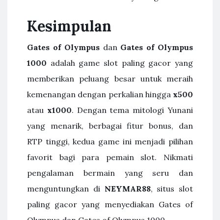
Kesimpulan
Gates of Olympus
dan
Gates of Olympus
1000
adalah game slot paling gacor yang
memberikan peluang besar untuk meraih
kemenangan dengan perkalian hingga
x500
atau
x1000
. Dengan tema mitologi Yunani
yang menarik, berbagai fitur bonus, dan
RTP tinggi, kedua game ini menjadi pilihan
favorit bagi para pemain slot. Nikmati
pengalaman bermain yang seru dan
menguntungkan di
NEYMAR88
, situs slot
paling gacor yang menyediakan Gates of