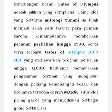
kemenangan besar,
Gates of Olympus
adalah pilihan yang sempurna. Game slot
yang bertema
mitologi Yunani
ini telah
menjadi salah satu favorit para pemain
karena kemampuannya memberikan
pecahan perkalian hingga x500
, serta
versi terbaru
Gates of
olympus 1000
slot
yang menawarkan pecahan perkalian
hingga
x1000
. Keduanya menawarkan
pengalaman bermain yang menghibur
dengan peluang kemenangan besar, dan
keduanya tersedia di
NEYMAR88
, situs slot
paling gacor yang menyediakan berbagai
game berkualitas.