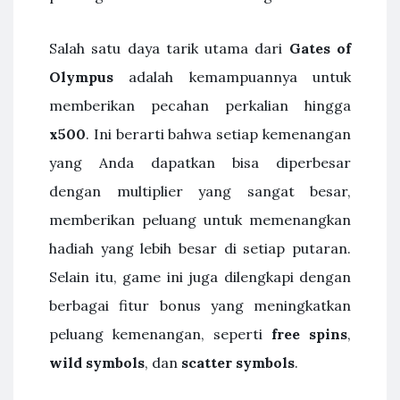
Salah satu daya tarik utama dari
Gates of
Olympus
adalah kemampuannya untuk
memberikan pecahan perkalian hingga
x500
. Ini berarti bahwa setiap kemenangan
yang Anda dapatkan bisa diperbesar
dengan multiplier yang sangat besar,
memberikan peluang untuk memenangkan
hadiah yang lebih besar di setiap putaran.
Selain itu, game ini juga dilengkapi dengan
berbagai fitur bonus yang meningkatkan
peluang kemenangan, seperti
free spins
,
wild symbols
, dan
scatter symbols
.