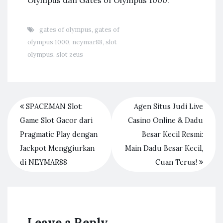
Olympus dan Gates of Olympus 1000.
gates of olympus
,
gates of
olympus 1000
,
neymar88
,
slot
olympus
,
slot zeus
SPACEMAN Slot:
Agen Situs Judi Live
Game Slot Gacor dari
Casino Online & Dadu
Pragmatic Play dengan
Besar Kecil Resmi:
Jackpot Menggiurkan
Main Dadu Besar Kecil,
di NEYMAR88
Cuan Terus!
Leave a Reply