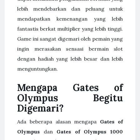
lebih mendebarkan dan peluang untuk
mendapatkan kemenangan yang lebih
fantastis berkat multiplier yang lebih tinggi.
Game ini sangat digemari oleh pemain yang
ingin merasakan sensasi bermain slot
dengan hadiah yang lebih besar dan lebih
menguntungkan.
Mengapa Gates of
Olympus Begitu
Digemari?
Ada beberapa alasan mengapa
Gates of
Olympus
dan
Gates of Olympus 1000