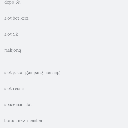
depo 5k
slot bet kecil
slot 5k
mahjong
slot gacor gampang menang
slot resmi
spaceman slot
bonus new member