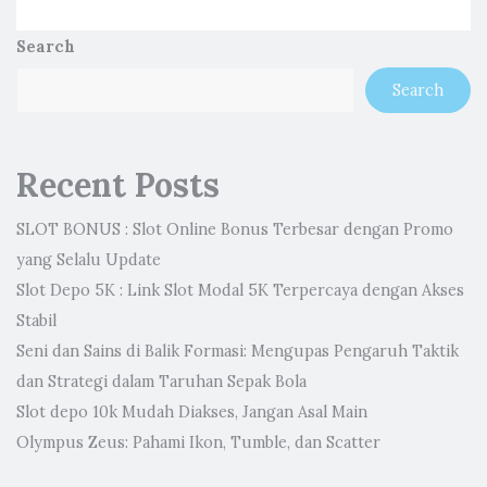
Search
Search
Recent Posts
SLOT BONUS : Slot Online Bonus Terbesar dengan Promo
yang Selalu Update
Slot Depo 5K : Link Slot Modal 5K Terpercaya dengan Akses
Stabil
Seni dan Sains di Balik Formasi: Mengupas Pengaruh Taktik
dan Strategi dalam Taruhan Sepak Bola
Slot depo 10k Mudah Diakses, Jangan Asal Main
Olympus Zeus: Pahami Ikon, Tumble, dan Scatter