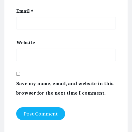
Email
*
Website
Save my name, email, and website in this
browser for the next time I comment.