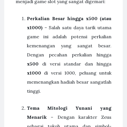
menjadi game slot yang sangat digemari:
Perkalian Besar hingga x500 (atau
x1000)
– Salah satu daya tarik utama
game ini adalah potensi perkalian
kemenangan yang sangat besar.
Dengan pecahan perkalian hingga
x500
di versi standar dan hingga
x1000
di versi 1000, peluang untuk
memenangkan hadiah besar sangatlah
tinggi.
Tema Mitologi Yunani yang
Menarik
– Dengan karakter Zeus
sebagai tokoh utama dan simbol-