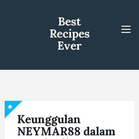
Best
Recipes
Menu
Ever
Keunggulan
NEYMAR88 dalam