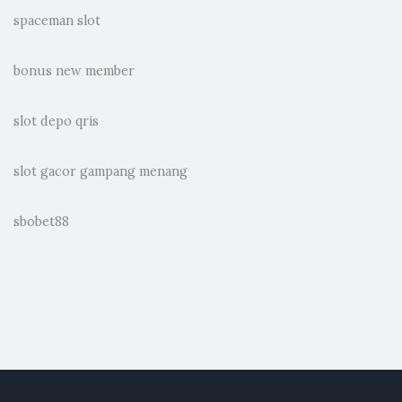
spaceman slot
bonus new member
slot depo qris
slot gacor gampang menang
sbobet88