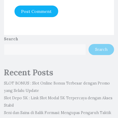
Search
Search
Recent Posts
SLOT BONUS : Slot Online Bonus Terbesar dengan Promo
yang Selalu Update
Slot Depo 5K : Link Slot Modal 5K Terpercaya dengan Akses
Stabil
Seni dan Sains di Balik Formasi: Mengupas Pengaruh Taktik