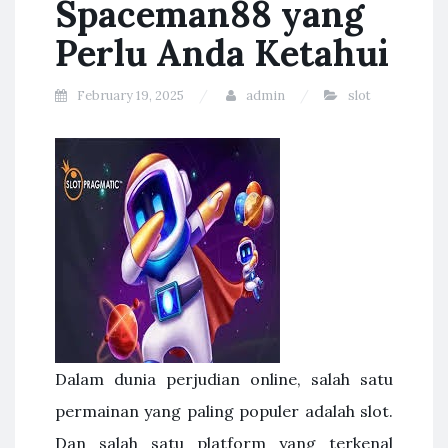
Spaceman88 yang
Perlu Anda Ketahui
February 19, 2025
admin
slot
Dalam dunia perjudian online, salah satu
permainan yang paling populer adalah slot.
Dan salah satu platform yang terkenal