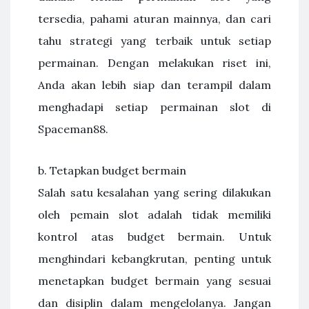
tersedia, pahami aturan mainnya, dan cari
tahu strategi yang terbaik untuk setiap
permainan. Dengan melakukan riset ini,
Anda akan lebih siap dan terampil dalam
menghadapi setiap permainan slot di
Spaceman88.
b. Tetapkan budget bermain
Salah satu kesalahan yang sering dilakukan
oleh pemain slot adalah tidak memiliki
kontrol atas budget bermain. Untuk
menghindari kebangkrutan, penting untuk
menetapkan budget bermain yang sesuai
dan disiplin dalam mengelolanya. Jangan