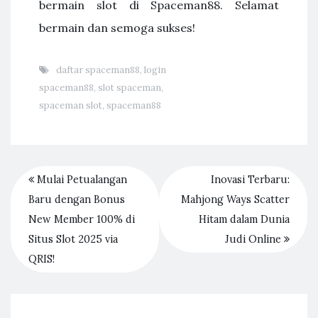
bermain slot di Spaceman88. Selamat
bermain dan semoga sukses!
daftar spaceman88
,
login
spaceman88
,
slot spaceman
,
spaceman slot
,
spaceman88
Mulai Petualangan
Inovasi Terbaru:
Baru dengan Bonus
Mahjong Ways Scatter
New Member 100% di
Hitam dalam Dunia
Situs Slot 2025 via
Judi Online
QRIS!