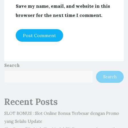
Save my name, email, and website in this
browser for the next time I comment.
Search
Search
Recent Posts
SLOT BONUS : Slot Online Bonus Terbesar dengan Promo
yang Selalu Update