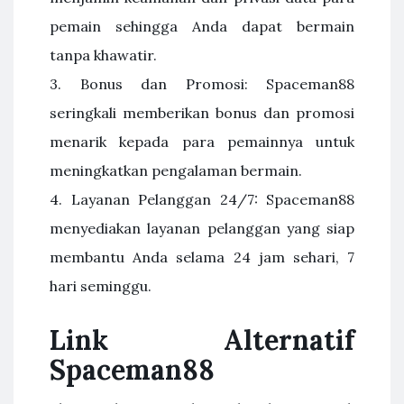
pemain sehingga Anda dapat bermain
tanpa khawatir.
3. Bonus dan Promosi: Spaceman88
seringkali memberikan bonus dan promosi
menarik kepada para pemainnya untuk
meningkatkan pengalaman bermain.
4. Layanan Pelanggan 24/7: Spaceman88
menyediakan layanan pelanggan yang siap
membantu Anda selama 24 jam sehari, 7
hari seminggu.
Link Alternatif
Spaceman88