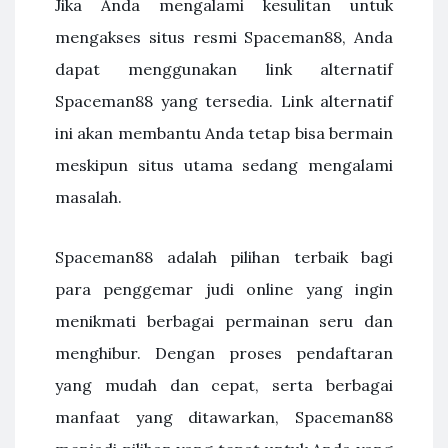
Jika Anda mengalami kesulitan untuk
mengakses situs resmi Spaceman88, Anda
dapat menggunakan link alternatif
Spaceman88 yang tersedia. Link alternatif
ini akan membantu Anda tetap bisa bermain
meskipun situs utama sedang mengalami
masalah.
Spaceman88 adalah pilihan terbaik bagi
para penggemar judi online yang ingin
menikmati berbagai permainan seru dan
menghibur. Dengan proses pendaftaran
yang mudah dan cepat, serta berbagai
manfaat yang ditawarkan, Spaceman88