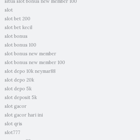
situs slot bonus new member 100
slot
slot bet 200
slot bet kecil
slot bonus
slot bonus 100
slot bonus new member
slot bonus new member 100
slot depo 10k neymar88
slot depo 20k
slot depo 5k
slot deposit 5k
slot gacor
slot gacor hari ini
slot qris
slot777