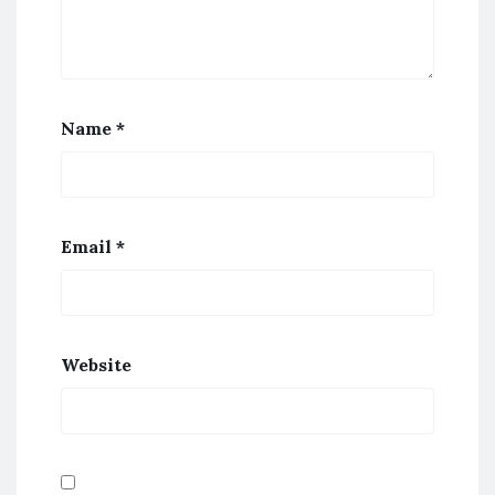
Name
*
Email
*
Website