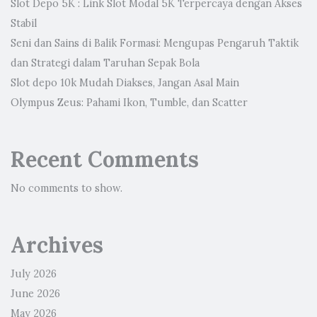
Slot Depo 5K : Link Slot Modal 5K Terpercaya dengan Akses
Stabil
Seni dan Sains di Balik Formasi: Mengupas Pengaruh Taktik
dan Strategi dalam Taruhan Sepak Bola
Slot depo 10k Mudah Diakses, Jangan Asal Main
Olympus Zeus: Pahami Ikon, Tumble, dan Scatter
Recent Comments
No comments to show.
Archives
July 2026
June 2026
May 2026