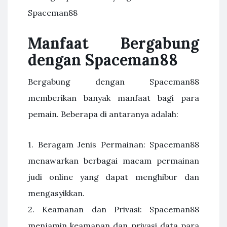
Spaceman88
Manfaat Bergabung
dengan Spaceman88
Bergabung dengan Spaceman88
memberikan banyak manfaat bagi para
pemain. Beberapa di antaranya adalah:
1. Beragam Jenis Permainan: Spaceman88
menawarkan berbagai macam permainan
judi online yang dapat menghibur dan
mengasyikkan.
2. Keamanan dan Privasi: Spaceman88
menjamin keamanan dan privasi data para