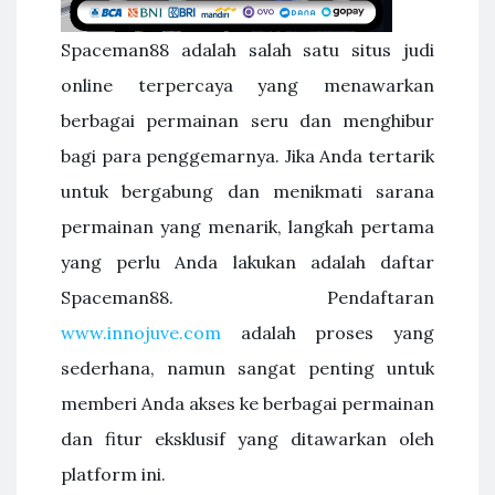
Spaceman88 adalah salah satu situs judi
online terpercaya yang menawarkan
berbagai permainan seru dan menghibur
bagi para penggemarnya. Jika Anda tertarik
untuk bergabung dan menikmati sarana
permainan yang menarik, langkah pertama
yang perlu Anda lakukan adalah daftar
Spaceman88. Pendaftaran
www.innojuve.com
adalah proses yang
sederhana, namun sangat penting untuk
memberi Anda akses ke berbagai permainan
dan fitur eksklusif yang ditawarkan oleh
platform ini.