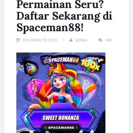
Permainan Seru?
Daftar Sekarang di
Spaceman88!
December 18, 2024
admin
slot